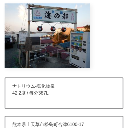
ナトリウム-塩化物泉
42.2度 / 毎分387L
熊本県上天草市松島町合津6100-17