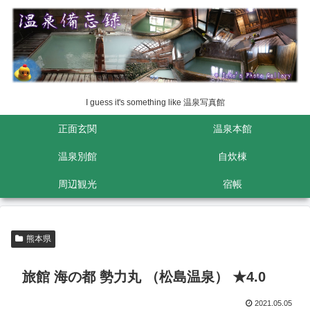
I guess it's something like 温泉写真館
正面玄関
温泉本館
温泉別館
自炊棟
周辺観光
宿帳
熊本県
旅館 海の都 勢力丸 （松島温泉） ★4.0
2021.05.05