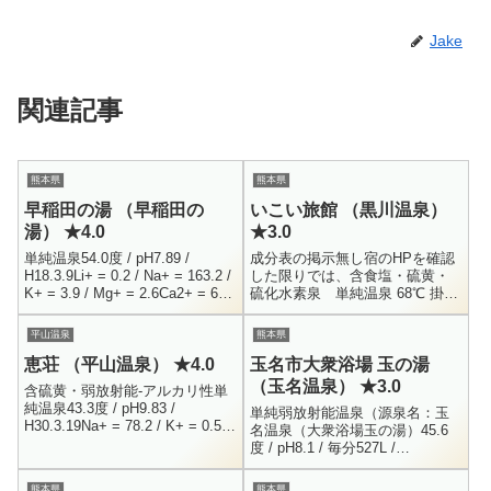
Jake
関連記事
熊本県
熊本県
早稲田の湯 （早稲田の
いこい旅館 （黒川温泉）
湯） ★4.0
★3.0
単純温泉54.0度 / pH7.89 /
成分表の掲示無し宿のHPを確認
H18.3.9Li+ = 0.2 / Na+ = 163.2 /
した限りでは、含食塩・硫黄・
K+ = 3.9 / Mg+ = 2.6Ca2+ = 6.5
硫化水素泉 単純温泉 68℃ 掛け
/ Fe+...
流しだそうです。熊本県阿蘇郡
南小国町大字満願寺0967-44-
平山温泉
熊本県
0552男女別内湯 ・ 露...
恵荘 （平山温泉） ★4.0
玉名市大衆浴場 玉の湯
（玉名温泉） ★3.0
含硫黄・弱放射能-アルカリ性単
純温泉43.3度 / pH9.83 /
単純弱放射能温泉（源泉名：玉
H30.3.19Na+ = 78.2 / K+ = 0.5 /
名温泉（大衆浴場玉の湯）45.6
NH4+ = 0.2 / Ca+ = 1.2O...
度 / pH8.1 / 毎分527L /
H30.12.11Li+ = 0.2 / Na+ =
127.1 / K+ =...
熊本県
熊本県