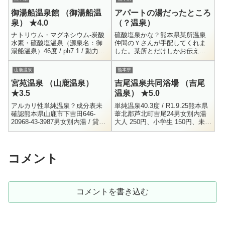
御湯船温泉館 （御湯船温
アパートの湯だったところ
泉） ★4.0
（？温泉）
ナトリウム・マグネシウム-炭酸
硫酸塩泉かな？熊本県某所温泉
水素・硫酸塩温泉（源泉名：御
仲間のＹさんが手配してくれま
湯船温泉）46度 / ph7.1 / 動力揚
した。某所とだけしかお伝え出
湯 / 毎分52.8L / H26.9.1Li+ = 0.2
来ませんが、アパート住人用だ
/ Na+ = ...
った温泉で、湯温低下を理由に
山鹿温泉
熊本県
現在は使われていないお風呂で
宮苑温泉 （山鹿温泉）
吉尾温泉共同浴場 （吉尾
す。つまり、...
★3.5
温泉） ★5.0
アルカリ性単純温泉？成分表未
単純温泉40.3度 / R1.9.25熊本県
確認熊本県山鹿市下吉田646-
葦北郡芦北町吉尾24男女別内湯
20968-43-3987男女別内湯 / 貸切
大人 250円、小学生 150円、未就
風呂（別料金）大人350円 小人
学児 無料8:00 ～ 18:00今回の九
200円12:00〜24:00山鹿温泉には
州ツーリングでも特に楽しみ...
遅...
コメント
コメントを書き込む