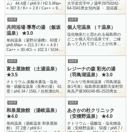
ム） 44.4度 / ph8.9 / H2.5.8Na+
大字若宮字中ノ湯甲29750242-
= 307.3 / K+ = 2.8 / Ca++ = 9.6 /
64-3341男女別内湯 ・ 混浴露
Cl- = 167.2F- ...
天？300円8:00 - 18:00今まで何
度か目の前を通っており、気に
福島県
福島県
なってい...
共同浴場 導専の湯 （飯坂
個人宅温泉 （？温泉）
温泉） ★3.0
塩化物泉だと思われる福島県の
どこか個人宅の温泉です。ご縁
単純温泉（湯野分湯槽） 60度 /
あって入れて頂くことが出来ま
ph8.6Na+ = 211.3 / K+ = 4.9 /
した。ビリビリ来る熱さで気持
Ca++ = 30.4Cl- = 102.3 / SO4--
ちが良かったです！
= 328.1 / H...
福島県
福島県
富士屋旅館 （土湯温泉）
レジーナの森 彩光の湯
★3.5
（羽鳥湖温泉） ★3.0
ナトリウム-炭酸水素塩・塩化
アルカリ性単純温泉（羽鳥湖温
物・硫酸塩温泉（長寿の湯） 61
泉1号泉）福島県岩瀬郡天栄村羽
度 / ph6.34 / 156L / 自然湧出Na+
鳥高戸屋390248-85-2525男女別
= 234 / K+ = 16.5 / Mg++ =
内湯・露天・壺湯・プールなど
10.8...
1200円7:00 ～ 22:00道の駅・羽
福島県
福島県
鳥湖高原...
和泉屋旅館 （湯岐温泉）
あさかの杜クリニック
★4.0
（安積野温泉） ★4.0
単純温泉（湯岐温泉 和泉屋旅
ナトリウム・硫酸塩・塩化物温
館） 37.2度 / ph9.6 /
泉（安積野温泉） 50度 / ph8.7 /