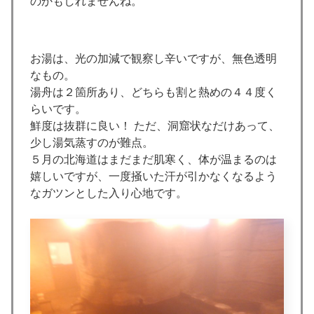
のかもしれませんね。
お湯は、光の加減で観察し辛いですが、無色透明
なもの。
湯舟は２箇所あり、どちらも割と熱めの４４度く
らいです。
鮮度は抜群に良い！ ただ、洞窟状なだけあって、
少し湯気蒸すのが難点。
５月の北海道はまだまだ肌寒く、体が温まるのは
嬉しいですが、一度掻いた汗が引かなくなるよう
なガツンとした入り心地です。