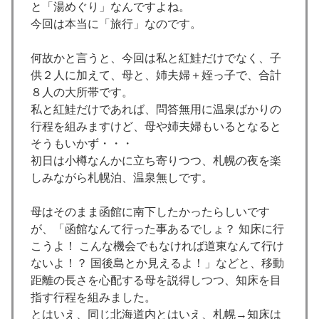
と「湯めぐり」なんですよね。
今回は本当に「旅行」なのです。
何故かと言うと、今回は私と紅鮭だけでなく、子
供２人に加えて、母と、姉夫婦＋姪っ子で、合計
８人の大所帯です。
私と紅鮭だけであれば、問答無用に温泉ばかりの
行程を組みますけど、母や姉夫婦もいるとなると
そうもいかず・・・
初日は小樽なんかに立ち寄りつつ、札幌の夜を楽
しみながら札幌泊、温泉無しです。
母はそのまま函館に南下したかったらしいです
が、「函館なんて行った事あるでしょ？ 知床に行
こうよ！ こんな機会でもなければ道東なんて行け
ないよ！？ 国後島とか見えるよ！」などと、移動
距離の長さを心配する母を説得しつつ、知床を目
指す行程を組みました。
とはいえ、同じ北海道内とはいえ、札幌→知床は