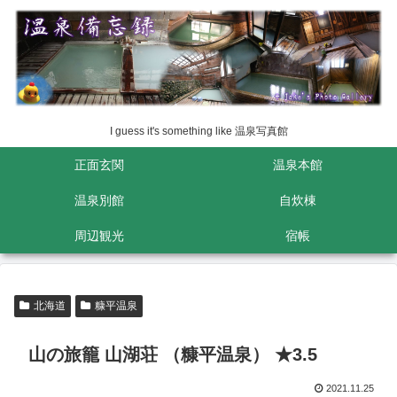
I guess it's something like 温泉写真館
正面玄関
温泉本館
温泉別館
自炊棟
周辺観光
宿帳
北海道
糠平温泉
山の旅籠 山湖荘 （糠平温泉） ★3.5
2021.11.25