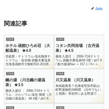
Jake
関連記事
北海道
北海道
ホテル 函館ひろめ荘 （大
コタン共同浴場 （古丹温
船温泉） ★4.0
泉） ★4.5
含硫黄・ナトリウム-塩化物泉ナ
最終入湯日 ： 2006-7/16ナトリ
トリウム・塩化物-炭酸水素塩泉
ウム-炭酸水素塩泉68.3度 / ph7.0
北海道函館市大船町832-20138-
/ 動力揚湯Na+ = 157.1 / K+ =
25-6111男女別内湯・露天風呂大
6.8 / Ca++ = 21.9 / Mg...
人 480円、小学生 200円、小学生
北海道
北海道
未満 1...
鐵の湯 （川北鐵の湯温
川又温泉 （川又温泉）
泉） ★3.5
単純硫黄泉？北海道登別市鉱山
町野湯無料24時間 （日中でない
最終入湯日 ： 2006-7/16ナトリ
と危険）登別市にある野湯で
ウム・カルシウム-塩化 物泉（川
す。今回の北海道遠征は金華湯
北鐵の湯温泉） 49.4度 / ph7.8 /
に入る事がメインでしたが、こ
58L / 動力Na+ = 3842 / K+ =
の川又温泉も金華湯と同じくら
24.9...
北海道
北海道