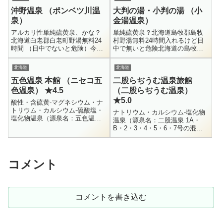
い楽しみに...
沖野温泉 （ポンベツ川温
大判の湯・小判の湯 （小
泉）
金湯温泉）
アルカリ性単純硫黄泉、かな？
単純硫黄泉？北海道島牧郡島牧
北海道白老郡白老町野湯無料24
村野湯無料24時間入れるけど日
時間 （日中でないと危険）今回
中で無いと危険北海道の島牧村
の北海道遠征の目的はズバリ、
にある、日本一到達困難な野湯
日本一到達困難な野湯と称され
とも言われる金華湯。その金華
北海道
北海道
る金華湯に入る事です。日本一
湯のすぐ近くにある鳳凰の湯。
五色温泉 本館 （ニセコ五
二股らぢうむ温泉旅館
到達困難...
更にそのす...
色温泉） ★4.5
（二股らぢうむ温泉）
★5.0
酸性・含硫黄-マグネシウム・ナ
トリウム・カルシウム-硫酸塩・
ナトリウム・カルシウム-塩化物
塩化物温泉（源泉名：五色温
温泉（源泉名：二股温泉 1A・
泉）73.6度 / ph2.0 / 自然湧出 /
B・2・3・4・5・6・7号の混
R3.10.7H+ = 10.0 / Na+...
合）44.3度 / ph7.1 / 動力揚湯 /
毎分400L / R1.9.9Na+ ...
コメント
コメントを書き込む