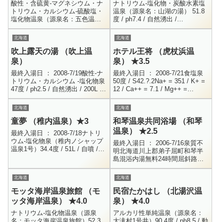
酸性・含硫黄-マグネシウム・ナ
ナトリウム-塩化物・炭酸水素塩
トリウム・カルシウム-硫酸塩・
温泉（源泉名：山湖の湯） 51.8
塩化物温泉（源泉名：五色温
度 / ph7.4 / 自然湧出 /
泉）73.6度 / ph2.0 / 自然湧出 /
H24.5.23Na+ = 254.6 / K+ = 10 /
R3.10.7H+ = 10.0 / Na+...
Ca+ = 3...
北海道
北海道
吹上露天の湯 （吹上温
ホテル王将 （虎杖浜温
泉）
泉） ★3.5
最終入湯日 ： 2008-7/19酸性-ナ
最終入湯日 ： 2008-7/21食塩泉
トリウム・カルシウム -塩化物泉
50度 / S42.?.2Na+ = 351 / K+ =
47度 / ph2.5 / 自然湧出 / 200L /
12 / Ca++ = 7.1 / Mg++ =
H3.6.11H+ = 3.2 / Na+ = 4...
3.9Al+++ = 5.23...
北海道
北海道
童夢 （稚内温泉）★3
和琴温泉共同浴場 （和琴
温泉） ★2.5
最終入湯日 ： 2008-7/18ナトリ
ウム-塩化物泉（稚内ノシャップ
最終入湯日 ： 2006-7/16泉質不
温泉1号）34.4度 / 51L / 自噴 /
明北海道川上郡弟子屈町和琴半
ph7.6 / H9.4.11Na+ = 8085 / K+
島混浴内湯無料24時間屈斜路湖
...
畔にある、多くの観光客で賑わ
う和 琴温泉。数軒の民宿とお土
北海道
北海道
産屋さんが並んでいるので...
モッタ海岸温泉旅館 （モ
民宿たかはし （北湯沢温
ッタ海岸温泉） ★4.0
泉） ★4.0
ナトリウム-塩化物温泉（源泉
アルカリ性単純温泉（源泉名：
名：モッタ海岸温泉旅館）52.3
大滝村1号井）90.4度 / ph8.5 / 動