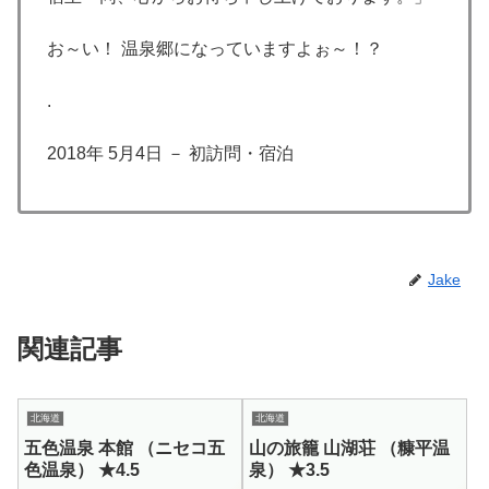
お～い！ 温泉郷になっていますよぉ～！？
.
2018年 5月4日 － 初訪問・宿泊
Jake
関連記事
北海道
北海道
五色温泉 本館 （ニセコ五
山の旅籠 山湖荘 （糠平温
色温泉） ★4.5
泉） ★3.5