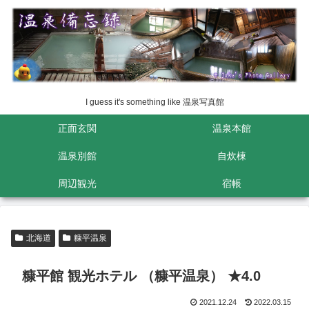
I guess it's something like 温泉写真館
正面玄関
温泉本館
温泉別館
自炊棟
周辺観光
宿帳
北海道
糠平温泉
糠平館 観光ホテル （糠平温泉） ★4.0
2021.12.24
2022.03.15