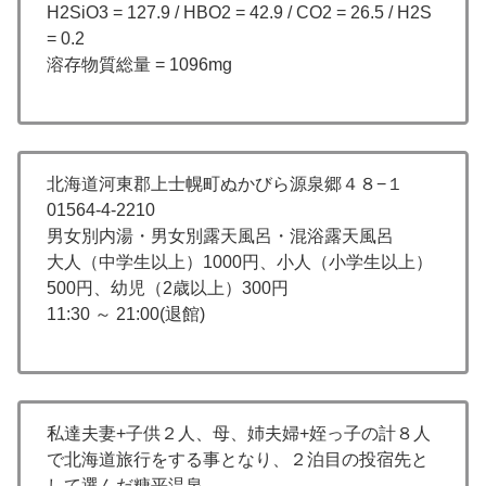
H2SiO3 = 127.9 / HBO2 = 42.9 / CO2 = 26.5 / H2S
= 0.2
溶存物質総量 = 1096mg
北海道河東郡上士幌町ぬかびら源泉郷４８−１
01564-4-2210
男女別内湯・男女別露天風呂・混浴露天風呂
大人（中学生以上）1000円、小人（小学生以上）
500円、幼児（2歳以上）300円
11:30 ～ 21:00(退館)
私達夫妻+子供２人、母、姉夫婦+姪っ子の計８人
で北海道旅行をする事となり、２泊目の投宿先と
して選んだ糠平温泉。