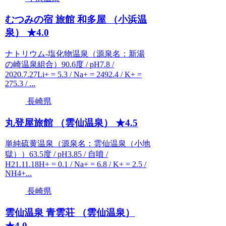
むつみの宿 旅館 和多屋 （小浜温
泉） ★4.0
ナトリウム-塩化物温泉（源泉名：新湯
の崎温泉組合）90.6度 / pH7.8 /
2020.7.27Li+ = 5.3 / Na+ = 2492.4 / K+ =
275.3 / ...
長崎県
丸登屋旅館 （雲仙温泉） ★4.5
単純硫黄温泉（源泉名：雲仙温泉（小地
獄））63.5度 / pH3.85 / 自噴 /
H21.11.18H+ = 0.1 / Na+ = 6.8 / K+ = 2.5 /
NH4+...
長崎県
雲仙温泉 青雲荘 （雲仙温泉）
★4.0