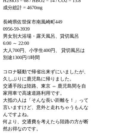
H2SiO3 = 68 / HBO2 = 14 / CO2 = 15.8
成分総計 = 4670mg
長崎県佐世保市南風崎町449
0956-59-3939
男女別大浴場・露天風呂、貸切風呂
6:00 ～ 22:00
大人700円、小学生400円、 貸切風呂は
別途1300円/1時間
コロナ騒動で帰省出来ずにいましたが、
久しぶりに鹿児島に帰りました。
交通手段は陸路、東京 ⇔ 鹿児島間を自
家用車で高速道路利用です。
大抵の人は「そんな長い距離を！」って
言いますけど、意外と走れちゃうもんな
んですよね。
何より、交通費を考えたら陸路の方が断
然お得なのです。