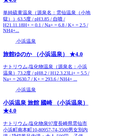
単純硫黄温泉（源泉名：雲仙温泉（小地
獄））63.5度 / pH3.85 / 自噴 /
H21.11.18H+ = 0.1 / Na+ = 6.8 / K+ = 2.5 /
NH4+...
小浜温泉
旅館ゆのか （小浜温泉） ★4.0
ナトリウム-塩化物温泉（源泉名：小浜
温泉）73.2度 / pH8.2 / H12.3.23Li+ = 5.5 /
Na+ = 2630.7 / K+ = 293.6 / NH4+ ...
小浜温泉
小浜温泉 旅館 國崎 （小浜温泉）
★4.0
ナトリウム-塩化物泉97度長崎県雲仙市
小浜町南本町10-80957-74-3500男女別内