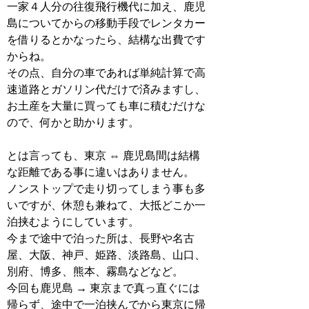
一家４人分の往復飛行機代に加え、鹿児
島についてからの移動手段でレンタカー
を借りるとかなったら、結構な出費です
からね。
その点、自分の車であれば単純計算で高
速道路とガソリン代だけで済みますし、
お土産を大量に買っても車に積むだけな
ので、何かと助かります。
とは言っても、東京 ⇔ 鹿児島間は結構
な距離である事に違いはありません。
ノンストップで走り切ってしまう事も多
いですが、休憩も兼ねて、大抵どこか一
泊挟むようにしています。
今まで途中で泊った所は、長野や名古
屋、大阪、神戸、姫路、淡路島、山口、
別府、博多、熊本、霧島などなど。
今回も鹿児島 → 東京まで真っ直ぐには
帰らず、途中で一泊挟んでから東京に帰