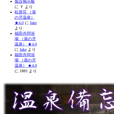
仮設掲示板
に
Ｙ
より
松原荘 （湯
の児温泉）
★4.0
に
Jake
より
福田共同浴
場 （湯の児
温泉） ★4.0
に
Jake
より
福田共同浴
場 （湯の児
温泉） ★4.0
に
1881
より