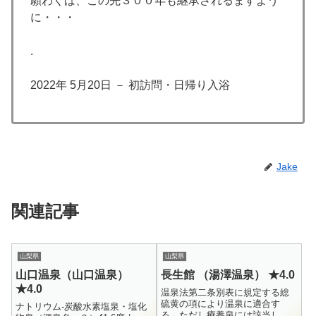
願わくば、この先３００年も継承されるますよう
に・・・
.
2022年 5月20日 － 初訪問・日帰り入浴
Jake
関連記事
山梨県
山梨県
山口温泉（山口温泉）
長生館 （湯澤温泉） ★4.0
★4.0
温泉法第二条別表に規定する総
硫黄の項により温泉に適合す
ナトリウム-炭酸水素塩泉・塩化
る。ただし療養泉には該当しな