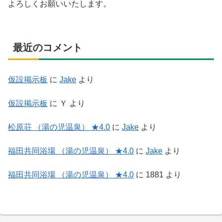
よろしくお願いいたします。
最近のコメント
仮設掲示板
に
Jake
より
仮設掲示板
に
Ｙ
より
松原荘 （湯の児温泉） ★4.0
に
Jake
より
福田共同浴場 （湯の児温泉） ★4.0
に
Jake
より
福田共同浴場 （湯の児温泉） ★4.0
に
1881
より