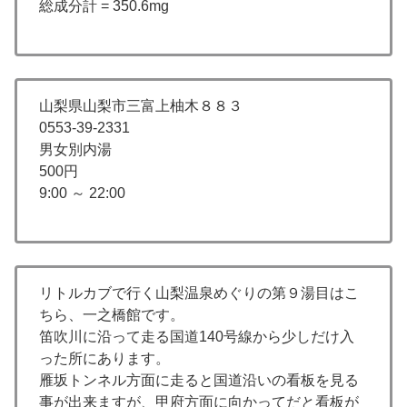
総成分計 = 350.6mg
山梨県山梨市三富上柚木８８３
0553-39-2331
男女別内湯
500円
9:00 ～ 22:00
リトルカブで行く山梨温泉めぐりの第９湯目はこ
ちら、一之橋館です。
笛吹川に沿って走る国道140号線から少しだけ入
った所にあります。
雁坂トンネル方面に走ると国道沿いの看板を見る
事が出来ますが、甲府方面に向かってだと看板が