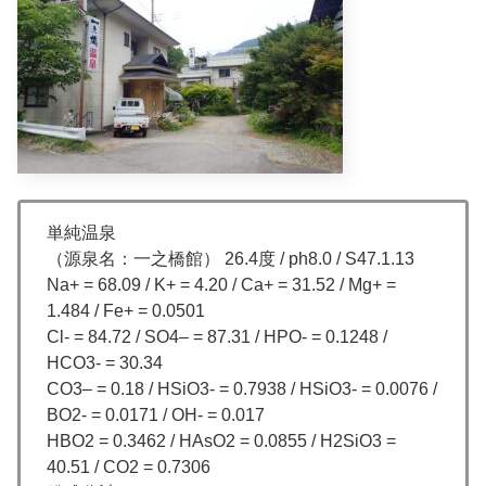
単純温泉
（源泉名：一之橋館） 26.4度 / ph8.0 / S47.1.13
Na+ = 68.09 / K+ = 4.20 / Ca+ = 31.52 / Mg+ =
1.484 / Fe+ = 0.0501
Cl- = 84.72 / SO4– = 87.31 / HPO- = 0.1248 /
HCO3- = 30.34
CO3– = 0.18 / HSiO3- = 0.7938 / HSiO3- = 0.0076 /
BO2- = 0.0171 / OH- = 0.017
HBO2 = 0.3462 / HAsO2 = 0.0855 / H2SiO3 =
40.51 / CO2 = 0.7306