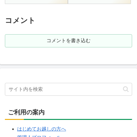
の成分表から、源泉名は「西山
Na+ = 45.9 / K+ = 0.3 / ...
温泉 蓬莱館」と思われます38.8
度 / ph9.2 / 自然湧...
コメント
コメントを書き込む
ご利用の案内
はじめてお越しの方へ