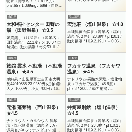
物泉（源泉名：？）41.6度 /
いので泉質名はない。（源泉
ph7.65 / 1,389mg / 686ℓ（自然湧
名：湯澤温泉 長生館）18.4度 /
出）山梨県甲斐市篠原477男女別
pH7.8 / 動力揚湯 / 毎分...
内湯 ・ 露天風呂055-27...
山梨県
塩山温泉
大和福祉センター 田野の
宏池荘 （塩山温泉） ☆4.0
湯 （田野温泉） ☆3.5
単純硫黄冷鉱泉（源泉名：塩山
温泉 第２井） 23.8度 / pH10.1 /
泉質無し（非温泉）（源泉名：
動力揚湯 / H19.2.19Li+ = 0.06 /
田野温泉） 22.1度 / pH10.3 / 自
Na+ = 45.9 / K+ = 0.3 /...
然湧出+動力揚湯 / 毎分53.1L /
H10.3.10Na+ = 28.6 / K+ = 0.5
/...
山梨県
山梨県
旅館 霊水 不動湯 （不動湯
フカサワ温泉 （フカサワ
温泉） ★4.5
温泉） ★4.5
単純泉？山梨県富士吉田市大明
ナトリウム-炭酸水素塩・塩化物
見44010555-23-9239男女別内湯
泉（フカサワ温泉）45.9度 /
大人 1000円、小人 700円 / 16時
ph7.3 / 200L / 動力揚湯 /
以降は 大人 600円、小人 500円
H17.8.11Na+ = 258.7 / K+ = 24.1
8:00 ～ 21:00水...
/ Ca...
山梨県
塩山温泉
元湯 蓬莱館 （西山温泉）
井筒屋別館 （塩山温泉）
★4.5
☆4.5
ナトリウム・カルシウム-硫酸
単純硫黄冷鉱泉（源泉名：塩山
塩・塩化物温泉（源泉名：A）
温泉 第２井）23.8度 / pH10.1 /
源泉名がAってナンダヨ？ 過去
動力揚湯 / H19.2.19Li+ = 0.06 /