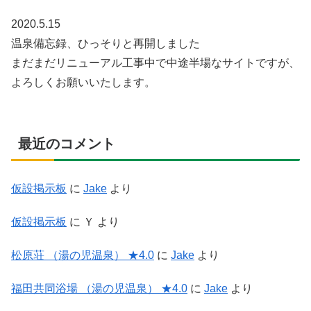
2020.5.15
温泉備忘録、ひっそりと再開しました
まだまだリニューアル工事中で中途半場なサイトですが、
よろしくお願いいたします。
最近のコメント
仮設掲示板
に
Jake
より
仮設掲示板
に
Ｙ
より
松原荘 （湯の児温泉） ★4.0
に
Jake
より
福田共同浴場 （湯の児温泉） ★4.0
に
Jake
より