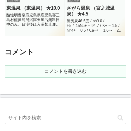
鹿児島県
鹿児島県
東温泉 （東温泉） ★10.0
さがら温泉 （宮之城温
泉） ★4.5
酸性明礬泉鹿児島県鹿児島郡三
島村硫黄島混浴露天風呂無料日
硫黄泉46.5度 / ph9.0 /
中のみ、日没後は入浴禁止鹿児
H5.4.15Na+ = 94.7 / K+ = 1.5 /
島県の離島、硫黄島にある温泉
Nh4+ = 0.5 / Ca++ = 1.6F- = 2.8
です。硫黄島と聞いて、太平洋
/ Cl- = ...
戦争の激戦地になった島を思い
浮かべる人が...
コメント
コメントを書き込む