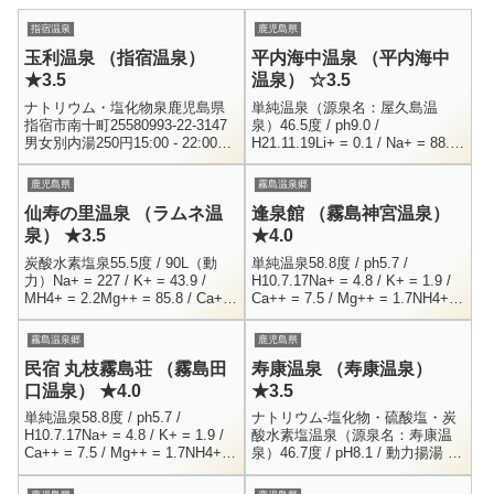
指宿温泉
鹿児島県
玉利温泉 （指宿温泉）
平内海中温泉 （平内海中
★3.5
温泉） ☆3.5
ナトリウム・塩化物泉鹿児島県
単純温泉（源泉名：屋久島温
指宿市南十町25580993-22-3147
泉）46.5度 / ph9.0 /
男女別内湯250円15:00 - 22:00弥
H21.11.19Li+ = 0.1 / Na+ = 88.2
次ヶ湯温泉から比較的近くにあ
/ K+ = 2.6 / Ca+ = 8.1Mg+ =...
る、国道沿いの公衆浴場です。
鹿児島県
霧島温泉郷
看板に...
仙寿の里温泉 （ラムネ温
逢泉館 （霧島神宮温泉）
泉） ★3.5
★4.0
炭酸水素塩泉55.5度 / 90L（動
単純温泉58.8度 / ph5.7 /
力）Na+ = 227 / K+ = 43.9 /
H10.7.17Na+ = 4.8 / K+ = 1.9 /
MH4+ = 2.2Mg++ = 85.8 / Ca++
Ca++ = 7.5 / Mg++ = 1.7NH4+ =
= 132 / Fe++ = 3...
5.8 / Cl-...
霧島温泉郷
鹿児島県
民宿 丸枝霧島荘 （霧島田
寿康温泉 （寿康温泉）
口温泉） ★4.0
★3.5
単純温泉58.8度 / ph5.7 /
ナトリウム-塩化物・硫酸塩・炭
H10.7.17Na+ = 4.8 / K+ = 1.9 /
酸水素塩温泉（源泉名：寿康温
Ca++ = 7.5 / Mg++ = 1.7NH4+ =
泉）46.7度 / pH8.1 / 動力揚湯 /
5.8 / Cl-...
毎分117L / H16.1.9Li+ = 0.5 /
Na+ = 66...