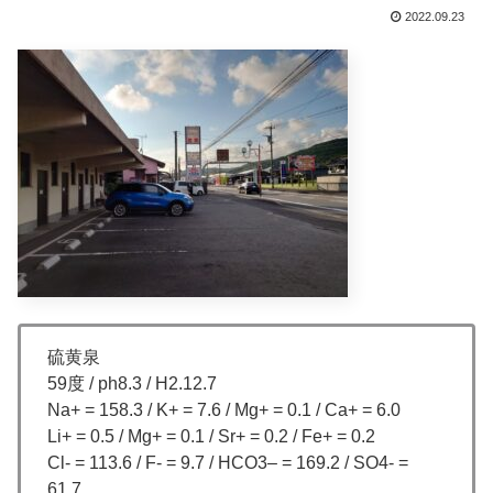
2022.09.23
硫黄泉
59度 / ph8.3 / H2.12.7
Na+ = 158.3 / K+ = 7.6 / Mg+ = 0.1 / Ca+ = 6.0
Li+ = 0.5 / Mg+ = 0.1 / Sr+ = 0.2 / Fe+ = 0.2
Cl- = 113.6 / F- = 9.7 / HCO3– = 169.2 / SO4- =
61.7