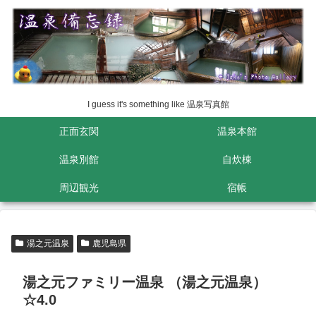
I guess it's something like 温泉写真館
正面玄関
温泉本館
温泉別館
自炊棟
周辺観光
宿帳
湯之元温泉
鹿児島県
湯之元ファミリー温泉 （湯之元温泉）
☆4.0