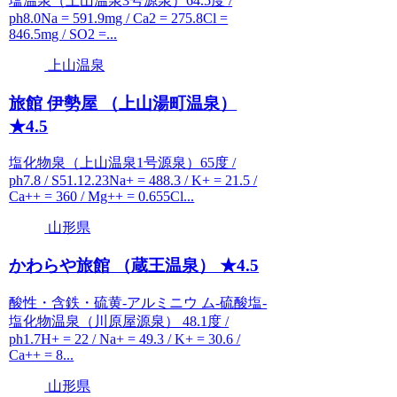
塩温泉（上山温泉3号源泉）64.5度 /
ph8.0Na = 591.9mg / Ca2 = 275.8Cl =
846.5mg / SO2 =...
上山温泉
旅館 伊勢屋 （上山湯町温泉）
★4.5
塩化物泉（上山温泉1号源泉）65度 /
ph7.8 / S51.12.23Na+ = 488.3 / K+ = 21.5 /
Ca++ = 360 / Mg++ = 0.655Cl...
山形県
かわらや旅館 （蔵王温泉） ★4.5
酸性・含鉄・硫黄-アルミニウ ム-硫酸塩-
塩化物温泉（川原屋源泉） 48.1度 /
ph1.7H+ = 22 / Na+ = 49.3 / K+ = 30.6 /
Ca++ = 8...
山形県