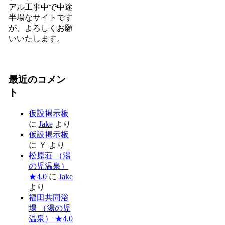
アル工事中で中途
半場なサイトです
が、よろしくお願
いいたします。
最近のコメン
ト
仮設掲示板
に
Jake
より
仮設掲示板
に
Ｙ
より
松原荘 （湯
の児温泉）
★4.0
に
Jake
より
福田共同浴
場 （湯の児
温泉） ★4.0