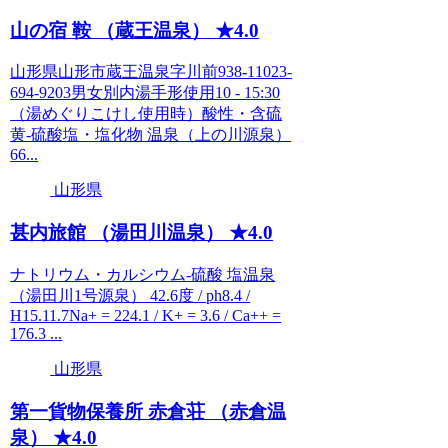
山の宿 鞍 （蔵王温泉） ★4.0
山形県山形市蔵王温泉字川前938-11023-
694-9203男女別内湯手形使用10 - 15:30
（湯めぐりこけし使用時）酸性・含硫
黄-硫酸塩・塩化物 温泉（上の川源泉）
66...
山形県
甚内旅館 （湯田川温泉） ★4.0
ナトリウム・カルシウム-硫酸 塩温泉
（湯田川1号源泉） 42.6度 / ph8.4 /
H15.11.7Na+ = 224.1 / K+ = 3.6 / Ca++ =
176.3 ...
山形県
第一貨物保養所 赤倉荘 （赤倉温
泉） ★4.0