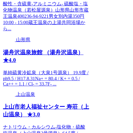
酸性・含硫黄-アルミニウム- 硫酸塩・塩
化物温泉（若松屋源泉）山形県山形市蔵
王温泉400236-94-9221男女別内湯350円
10:00 - 15:00蔵王温泉の上湯共同浴場か
ら...
山形県
湯舟沢温泉旅館 （湯舟沢温泉）
★4.0
単純硫黄冷鉱泉（大泉1号源泉） 19.9度 /
ph9.5 / H17.8.31Na+ = 80.4 / K+ = 0.5 /
Ca++ = 1.1 / Cl- = 33.7F- ...
上山温泉
上山市老人福祉センター 寿荘（上
山温泉） ★3.0
ナトリウム・カルシウム-塩化物・硫酸