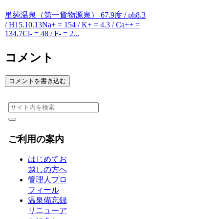
単純温泉（第一貨物源泉） 67.9度 / ph8.3
/ H15.10.13Na+ = 154 / K+ = 4.3 / Ca++ =
134.7Cl- = 48 / F- = 2...
コメント
コメントを書き込む
ご利用の案内
はじめてお
越しの方へ
管理人プロ
フィール
温泉備忘録
リニューア