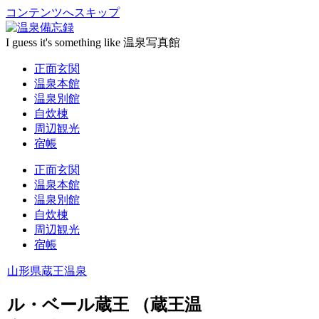
コンテンツへスキップ
I guess it's something like 温泉写真館
正面玄関
温泉本館
温泉別館
自炊棟
周辺観光
宿帳
正面玄関
温泉本館
温泉別館
自炊棟
周辺観光
宿帳
山形県
蔵王温泉
ル・ベール蔵王 （蔵王温