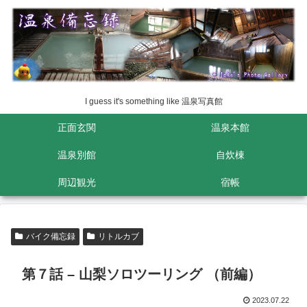
I guess it's something like 温泉写真館
正面玄関
温泉本館
温泉別館
自炊棟
周辺観光
宿帳
バイク備忘録
リトルカブ
第７話 – 山梨ソロツーリング （前編）
2023.07.22