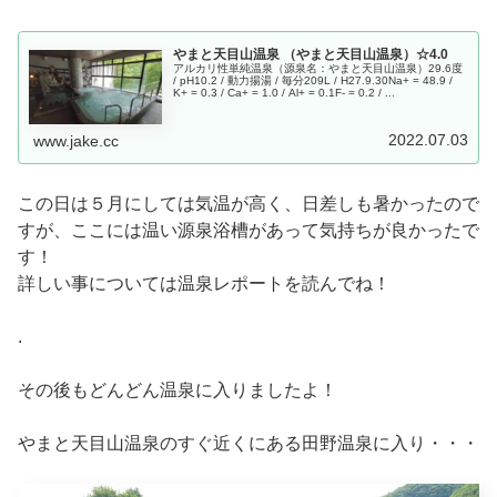
やまと天目山温泉 （やまと天目山温泉）☆4.0
アルカリ性単純温泉（源泉名：やまと天目山温泉）29.6度
/ pH10.2 / 動力揚湯 / 毎分209L / H27.9.30Na+ = 48.9 /
K+ = 0.3 / Ca+ = 1.0 / Al+ = 0.1F- = 0.2 / ...
2022.07.03
www.jake.cc
この日は５月にしては気温が高く、日差しも暑かったので
すが、ここには温い源泉浴槽があって気持ちが良かったで
す！
詳しい事については温泉レポートを読んでね！
.
その後もどんどん温泉に入りましたよ！
やまと天目山温泉のすぐ近くにある田野温泉に入り・・・