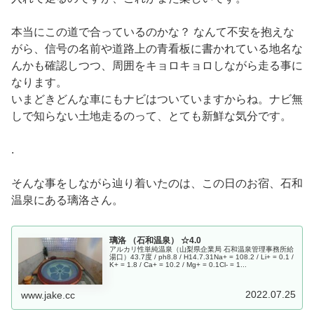
本当にこの道で合っているのかな？ なんて不安を抱えな
がら、信号の名前や道路上の青看板に書かれている地名な
んかも確認しつつ、周囲をキョロキョロしながら走る事に
なります。
いまどきどんな車にもナビはついていますからね。ナビ無
しで知らない土地走るのって、とても新鮮な気分です。
.
そんな事をしながら辿り着いたのは、この日のお宿、石和
温泉にある璃洛さん。
璃洛 （石和温泉） ☆4.0
アルカリ性単純温泉（山梨県企業局 石和温泉管理事務所給
湯口）43.7度 / ph8.8 / H14.7.31Na+ = 108.2 / Li+ = 0.1 /
K+ = 1.8 / Ca+ = 10.2 / Mg+ = 0.1Cl- = 1...
2022.07.25
www.jake.cc