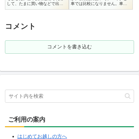
して、たまに買い物などで出か
車では比較になりません。車で
ける使い方は相変わらずです。
あれば、何も悩まずテキトウに
そんな折に、職場の気の合う仲
投げ入れるだけで運べるような
間から「ツーリングに行こ
物が、バイクだと、考えるまで
う！」と誘われま...
も無く無理だ...
コメント
コメントを書き込む
ご利用の案内
はじめてお越しの方へ