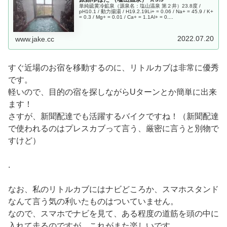
単純硫黄冷鉱泉（源泉名：塩山温泉 第２井）23.8度 /
pH10.1 / 動力揚湯 / H19.2.19Li+ = 0.06 / Na+ = 45.9 / K+
= 0.3 / Mg+ = 0.01 / Ca+ = 1.1Al+ = 0....
2022.07.20
www.jake.cc
すぐ近場のお宿を移動するのに、リトルカブは非常に優秀
です。
軽いので、目的の宿を探しながらUターンとか簡単に出来
ます！
さすが、新聞配達でも活躍するバイクですね！（新聞配達
で使われるのはプレスカブって言う、厳密に言うと別物で
すけど）
.
なお、私のリトルカブにはナビどころか、スマホスタンド
なんて言う気の利いたものはついていません。
なので、スマホでナビを見て、ある程度の道筋を頭の中に
入れて走るのですが、これがまた楽しいです。