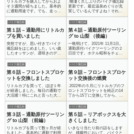
リトルカブを購入してからおよ
.物凄く久しぶりのバイク備忘録
そ３週間が経ちました。基本的
更新です。最近温泉めぐりが充
に通勤用途です。でも、走って
実しているんですよね！それも
いて気持ちが良いので、たまに
これも、普通二輪免許を取って
フラッと無駄走りなんかもして
ST250を買ったお陰です。なの
バイク備忘録
バイク備忘録
しまいます。よく、バイクで風
で、バイクについて書くネタは
第１話 – 通勤用にリトルカ
第４話 – 通勤原付ツーリン
を感じるなん...
沢山あ...
ブを買いました
グ to 山梨 （後編）
突然ですが、思い付きでバイク
一晩明けて、2021年 11月1日。
備忘録をはじめました。いい歳
通勤原付バイクツーリングの２
したオッサンが、遅咲きのデビ
日目です。ホテル昭和をチェッ
ューでバイクを乗り始めたです
クアウトした変なオッサン３人
が、そんな話をダラダラと書き
組。まず最初に向かったのは精
バイク備忘録
バイク備忘録
綴るだけのブログです。ハッキ
進湖の他手合浜です。約30キロ
第６話 – フロントスプロケ
第９話 – フロントスプロケ
リ言って、何...
ほ...
ットを交換しました
ット交換後の燃費
リトルカブを買って、ほぼ１年
.2022年の５月にリトルカブのフ
が経過しました。毎日の通勤で
ロントスプロケットを純正の14
大活躍！特にこれと言った大き
丁から15丁に交換してから、そ
な不満はありません。でも、他
ろそろ２年になろうとしていま
の人がどんな風に乗っているの
す。交換した時の様子はこちら
バイク備忘録
バイク備忘録
かって、やっぱり気になるんで
↓.交換したユーザーの感想を...
第３話 – 通勤原付ツーリン
第５話 – リアボックスを大
すよね。暇な...
グ to 山梨 （前編）
きくしました
リトルカブを買って数ヶ月が経
いきなり当たり前の話をします
ちました。基本的に通勤で利用
が、積載性において、バイクと