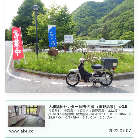
大和福祉センター 田野の湯 （田野温泉） ☆3.5
泉質無し（非温泉）（源泉名：田野温泉） 22.1度 /
pH10.3 / 自然湧出+動力揚湯 / 毎分53.1L / H10.3.10Na+ =
28.6 / K+ = 0.5 / NH+ = 0.2 / Ca+ = 1.6 / Al+ =...
2022.07.07
www.jake.cc