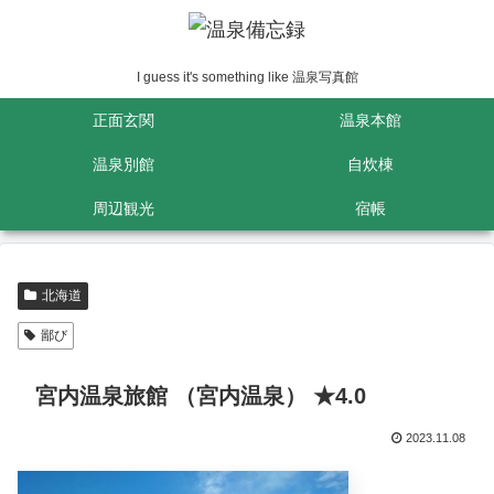
I guess it's something like 温泉写真館
正面玄関
温泉本館
温泉別館
自炊棟
周辺観光
宿帳
北海道
鄙び
宮内温泉旅館 （宮内温泉） ★4.0
2023.11.08