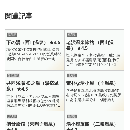
関連記事
福島県
福島県
下の湯（西山温泉） ★4.5
老沢温泉旅館 （西山温
泉） ★4.5
塩化物泉河沼郡柳津町西山温泉
内湯0241-43-2021400円営業時間
塩化物泉？（老沢温泉） 成分表
要問い合わせ西山温泉の一角に
発見できず福島県河沼郡柳津町
ある「下の湯」です。つり橋の
大字五畳敷字老沢1140241-43-
手前に看板があり、端を渡った
2014混浴内湯400円営業時間 要
先にあります。ただ、見...
確認宿泊した旅館新湯の隣にあ
湯宿温泉
北海道
る、とても風情良く鄙...
共同浴場 松之湯（湯宿温
素朴な湯小屋 （？温泉）
泉） ★4.5
含芒硝食塩泉北海道島牧郡島牧
村貸切？ 内湯 × １島牧村の某所
ナトリウム・カルシウム－硫酸
にある湯小屋です。偶然通りが
塩泉群馬県利根郡みなかみ町湯
かった・・・ みたいな場所には
宿温泉男女別内湯100円営業時間
無いので、探さないと見つから
不定期（鍵が開いていれば入れ
ないような場所にあります。ま
る）湯宿温泉に4箇所ある共同浴
宮城県
福島県
た、...
場のひとつです。湯宿温泉のメ
初音旅館（東鳴子温泉）
湯小屋旅館 （二岐温泉）
イン...
★4.5
★4.0