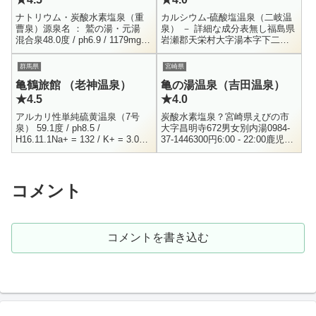
ナトリウム・炭酸水素塩泉（重
カルシウム-硫酸塩温泉（二岐温
曹泉）源泉名 ： 鷲の湯・元湯
泉） － 詳細な成分表無し福島県
混合泉48.0度 / ph6.9 / 1179mg宮
岩瀬郡天栄村大字湯本字下二俣
城県玉造郡鳴子町御殿湯駅前混
22-70248-84-2210男女別内湯500
浴内湯 ・ 貸切内湯0229-83-21...
円10:00 - 16:00（平日休業）温...
群馬県
宮崎県
亀鶴旅館 （老神温泉）
亀の湯温泉（吉田温泉）
★4.5
★4.0
アルカリ性単純硫黄温泉（7号
炭酸水素塩泉？宮崎県えびの市
泉） 59.1度 / ph8.5 /
大字昌明寺672男女別内湯0984-
H16.11.1Na+ = 132 / K+ = 3.03 /
37-1446300円6:00 - 22:00鹿児島
Mg++ = 0.4 / Ca++ = 23Cl-...
や熊本との県境ほど近くにある
京町温泉。その京町温泉から少
し走った...
コメント
コメントを書き込む