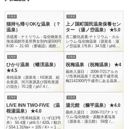
北海道
北海道
猫持ち帰りOKな温泉 （？
上ノ国町国民温泉保養セン
温泉）
ター （湯ノ岱温泉） ★5.0
含硫黄 - ナトリウム - 塩化物泉北
含二酸化炭素-ナトリウム・カル
海道函館市某所男女別内湯500円
シウム-塩化物温泉（源泉名：湯
8:00 ～ 21:00 （要確認）函館市
ノ岱温泉 1号井）34.5度 / ph6.8 /
の某所にひっそりとある温泉で
動力揚湯 / R1.12.13Na+ = 1025 /
す。今回の函館湯めぐりで、明
K+ = 19...
北海道
北海道
林荘と並び特...
ひかり温泉 （蟠渓温泉）
祝梅温泉 （祝梅温泉） ★4
★4.5
最終入湯日 ： 2008-7/21アルカ
リ性単純温泉？北海道千歳市祝
単純温泉（源泉名：H2泉源、組
梅2142300円千歳市にある温泉で
合泉源、河川泉源及び国有泉源
す。この祝梅温泉、廃墟系だと
の混合）70.2度 / ph7.4 /
か、入り口にボーリングのピン
H27.7.9Na+ = 214 / K+ = 9.0 /
が倒れているだとか、...
Mg+ = 0.5 /...
北海道
北海道
LIVE INN TWO-FIVE （温
湯元館 （糠平温泉） ★4.0
根湯温泉） ★4.0
最終入湯日 ： 2006-7/17ナトリ
ウム-塩化物泉・炭酸水素塩泉
アルカリ性単純温泉（いずほ3号
（源泉名：湯元館） 59度 /
井） 50.4度 / ph9.3 / 420L / 動力
pH7.1 / 自然湧出 / H24.5.22Na+
/ S54.1.31Na+ = 105 / K+ = 1 /