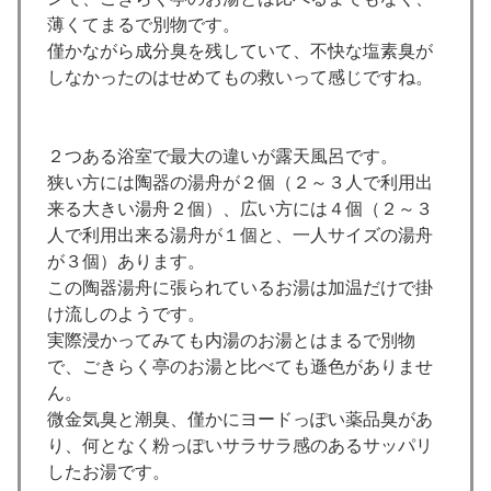
薄くてまるで別物です。
僅かながら成分臭を残していて、不快な塩素臭が
しなかったのはせめてもの救いって感じですね。
２つある浴室で最大の違いが露天風呂です。
狭い方には陶器の湯舟が２個（２～３人で利用出
来る大きい湯舟２個）、広い方には４個（２～３
人で利用出来る湯舟が１個と、一人サイズの湯舟
が３個）あります。
この陶器湯舟に張られているお湯は加温だけで掛
け流しのようです。
実際浸かってみても内湯のお湯とはまるで別物
で、ごきらく亭のお湯と比べても遜色がありませ
ん。
微金気臭と潮臭、僅かにヨードっぽい薬品臭があ
り、何となく粉っぽいサラサラ感のあるサッパリ
したお湯です。