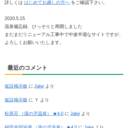
詳しくは
はじめてお越しの方へ
をご確認下さい。
2020.5.15
温泉備忘録、ひっそりと再開しました
まだまだリニューアル工事中で中途半場なサイトですが、
よろしくお願いいたします。
最近のコメント
仮設掲示板
に
Jake
より
仮設掲示板
に
Ｙ
より
松原荘 （湯の児温泉） ★4.0
に
Jake
より
福田共同浴場 （湯の児温泉） ★4.0
に
Jake
より