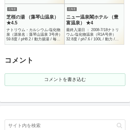
= 246.9 / K+ ...
Mg++ = 0.2 / Ca...
北海道
北海道
芝桜の湯 （藻琴山温泉）
ニュー温泉閣ホテル （豊
★4.5
富温泉） ★4
ナトリウム・カルシウム-塩化物
最終入湯日 ： 2008-7/18ナトリ
泉（源泉名：藻琴山温泉 3号井）
ウム-塩化物温泉（R1A号井）
59.8度 / pH8.2 / 動力揚湯 / 毎分
32.8度 / ph7.6 / 100L / 動力 /
200L / H18.11.24Na+ = 2197 /
H1.5.16Na+ = 3694 / K+ = 2...
K+ =...
コメント
コメントを書き込む