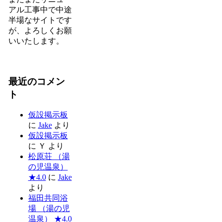
アル工事中で中途
半場なサイトです
が、よろしくお願
いいたします。
最近のコメン
ト
仮設掲示板
に
Jake
より
仮設掲示板
に
Ｙ
より
松原荘 （湯
の児温泉）
★4.0
に
Jake
より
福田共同浴
場 （湯の児
温泉） ★4.0