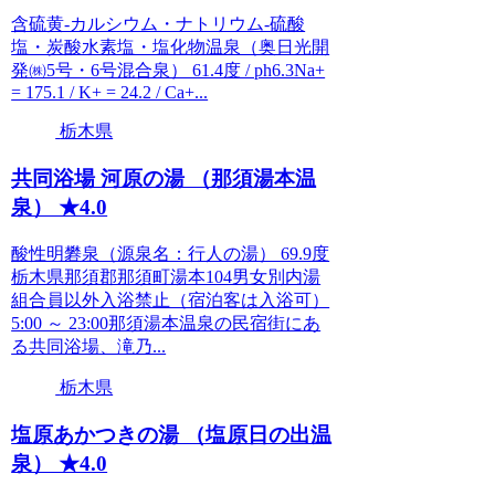
含硫黄-カルシウム・ナトリウム-硫酸
塩・炭酸水素塩・塩化物温泉（奥日光開
発㈱5号・6号混合泉） 61.4度 / ph6.3Na+
= 175.1 / K+ = 24.2 / Ca+...
栃木県
共同浴場 河原の湯 （那須湯本温
泉） ★4.0
酸性明礬泉（源泉名：行人の湯） 69.9度
栃木県那須郡那須町湯本104男女別内湯
組合員以外入浴禁止（宿泊客は入浴可）
5:00 ～ 23:00那須湯本温泉の民宿街にあ
る共同浴場、滝乃...
栃木県
塩原あかつきの湯 （塩原日の出温
泉） ★4.0