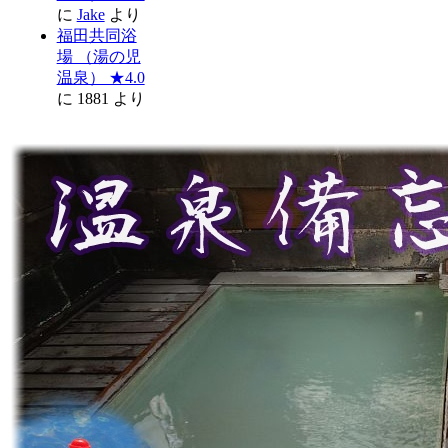
に
Jake
より
福田共同浴
場 （湯の児
温泉） ★4.0
に
1881
より