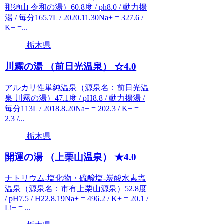
那須山 令和の湯）60.8度 / ph8.0 / 動力揚
湯 / 毎分165.7L / 2020.11.30Na+ = 327.6 /
K+ =...
栃木県
川霧の湯 （前日光温泉） ☆4.0
アルカリ性単純温泉（源泉名：前日光温
泉 川霧の湯）47.1度 / pH8.8 / 動力揚湯 /
毎分113L / 2018.8.20Na+ = 202.3 / K+ =
2.3 /...
栃木県
開運の湯 （上栗山温泉） ★4.0
ナトリウム-塩化物・硫酸塩-炭酸水素塩
温泉（源泉名：市有上栗山源泉）52.8度
/ pH7.5 / H22.8.19Na+ = 496.2 / K+ = 20.1 /
Li+ = ...