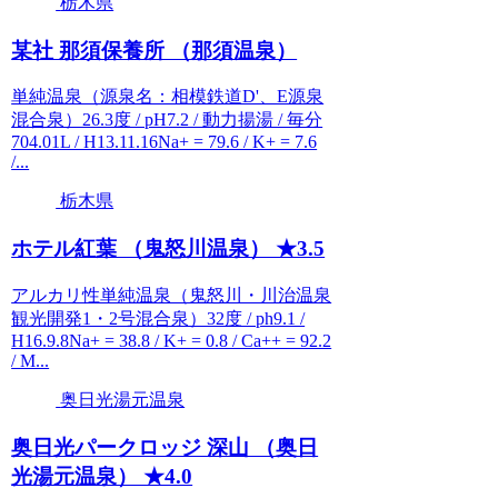
栃木県
某社 那須保養所 （那須温泉）
単純温泉（源泉名：相模鉄道D'、E源泉
混合泉）26.3度 / pH7.2 / 動力揚湯 / 毎分
704.01L / H13.11.16Na+ = 79.6 / K+ = 7.6
/...
栃木県
ホテル紅葉 （鬼怒川温泉） ★3.5
アルカリ性単純温泉（鬼怒川・川治温泉
観光開発1・2号混合泉）32度 / ph9.1 /
H16.9.8Na+ = 38.8 / K+ = 0.8 / Ca++ = 92.2
/ M...
奥日光湯元温泉
奥日光パークロッジ 深山 （奥日
光湯元温泉） ★4.0