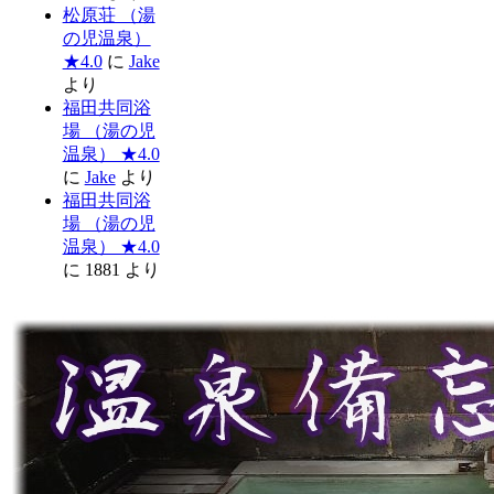
松原荘 （湯
の児温泉）
★4.0
に
Jake
より
福田共同浴
場 （湯の児
温泉） ★4.0
に
Jake
より
福田共同浴
場 （湯の児
温泉） ★4.0
に
1881
より