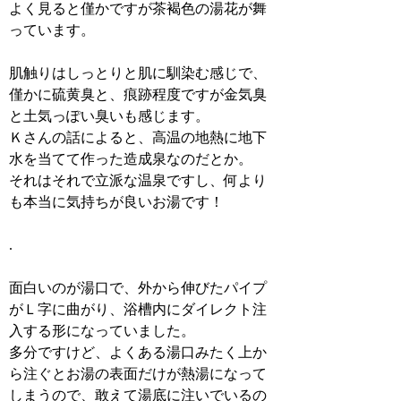
よく見ると僅かですが茶褐色の湯花が舞
っています。
肌触りはしっとりと肌に馴染む感じで、
僅かに硫黄臭と、痕跡程度ですが金気臭
と土気っぽい臭いも感じます。
Ｋさんの話によると、高温の地熱に地下
水を当てて作った造成泉なのだとか。
それはそれで立派な温泉ですし、何より
も本当に気持ちが良いお湯です！
.
面白いのが湯口で、外から伸びたパイプ
がＬ字に曲がり、浴槽内にダイレクト注
入する形になっていました。
多分ですけど、よくある湯口みたく上か
ら注ぐとお湯の表面だけが熱湯になって
しまうので、敢えて湯底に注いでいるの