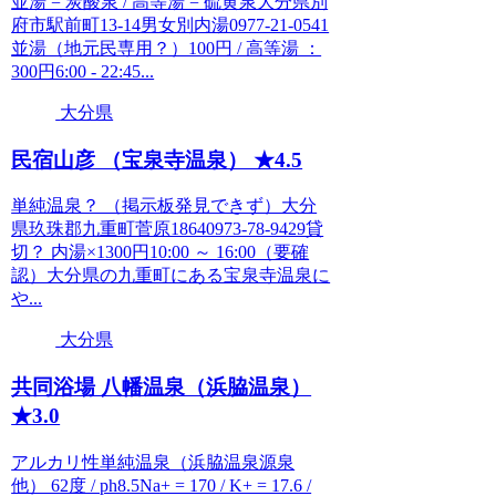
並湯 = 炭酸泉 / 高等湯 = 硫黄泉大分県別
府市駅前町13-14男女別内湯0977-21-0541
並湯（地元民専用？）100円 / 高等湯 ：
300円6:00 - 22:45...
大分県
民宿山彦 （宝泉寺温泉） ★4.5
単純温泉？ （掲示板発見できず）大分
県玖珠郡九重町菅原18640973-78-9429貸
切？ 内湯×1300円10:00 ～ 16:00（要確
認）大分県の九重町にある宝泉寺温泉に
や...
大分県
共同浴場 八幡温泉（浜脇温泉）
★3.0
アルカリ性単純温泉（浜脇温泉源泉
他） 62度 / ph8.5Na+ = 170 / K+ = 17.6 /