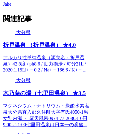
Jake
関連記事
大分県
折戸温泉 （折戸温泉） ★4.0
アルカリ性単純温泉（源泉名：折戸温
泉）42.8度 / ph8.6 / 動力揚湯 / 毎分21L /
2020.1.15Li+ = 0.2 / Na+ = 166.6 / K+ = ...
大分県
木乃葉の湯（七里田温泉） ★3.5
マグネシウム・ナトリウム・炭酸水素塩
泉大分県直入郡久住町大字有氏4050-1男
女別内湯 ・ 露天風呂0974-77-2686310円
9:00 - 21:00七里田温泉は日本一の炭酸...