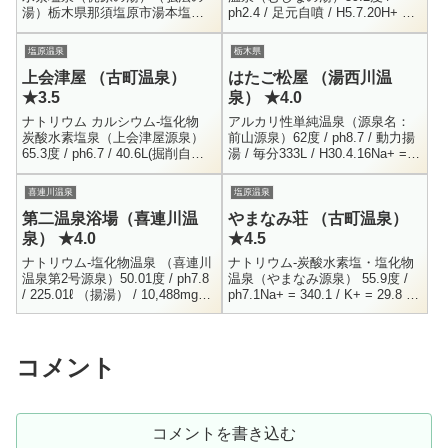
湯）栃木県那須塩原市湯本塩原
ph2.4 / 足元自噴 / H5.7.20H+ = 4
1530287-32-3221男女別内湯500
/ Na+ = 40.8 / K+ = 11.8 / C...
円11:00 - 15:002年ほどまえに
塩原温泉
栃木県
一...
上会津屋 （古町温泉）
はたご松屋 （湯西川温
★3.5
泉） ★4.0
ナトリウム カルシウム-塩化物
アルカリ性単純温泉（源泉名：
炭酸水素塩泉（上会津屋源泉）
前山源泉）62度 / ph8.7 / 動力揚
65.3度 / ph6.7 / 40.6L(掘削自
湯 / 毎分333L / H30.4.16Na+ =
噴)Na+ = 300.1 / K+ = 33.1 /
68.3 / K+ = 0.8 / Ca+ = 6.9...
Ca++ =...
喜連川温泉
塩原温泉
第二温泉浴場（喜連川温
やまなみ荘 （古町温泉）
泉） ★4.0
★4.5
ナトリウム-塩化物温泉 （喜連川
ナトリウム-炭酸水素塩・塩化物
温泉第2号源泉）50.01度 / ph7.8
温泉（やまなみ源泉） 55.9度 /
/ 225.01ℓ （揚湯） / 10,488mg栃
ph7.1Na+ = 340.1 / K+ = 29.8 /
木県さくら市喜連川町871-1男女
Ca++ = 28.4 / Mg++ = 10.4...
別露天風呂028...
コメント
コメントを書き込む