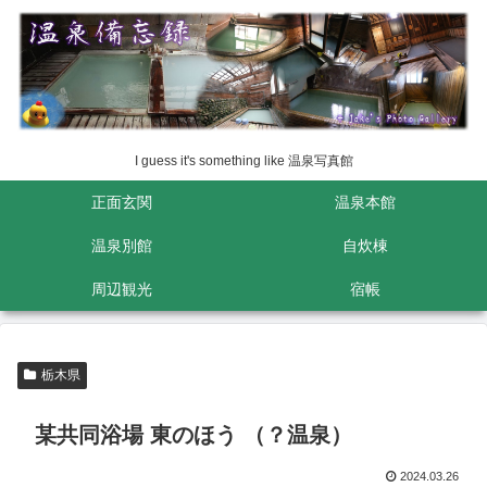
I guess it's something like 温泉写真館
正面玄関
温泉本館
温泉別館
自炊棟
周辺観光
宿帳
栃木県
某共同浴場 東のほう （？温泉）
2024.03.26