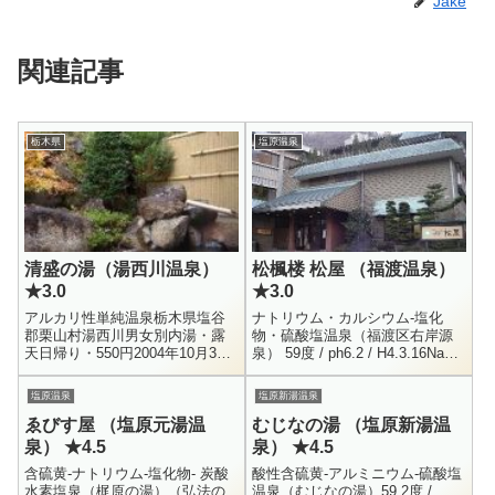
Jake
関連記事
栃木県
塩原温泉
清盛の湯（湯西川温泉）
松楓楼 松屋 （福渡温泉）
★3.0
★3.0
アルカリ性単純温泉栃木県塩谷
ナトリウム・カルシウム-塩化
郡栗山村湯西川男女別内湯・露
物・硫酸塩温泉（福渡区右岸源
天日帰り・550円2004年10月30
泉） 59度 / ph6.2 / H4.3.16Na+
日、日帰り入浴をして参りまし
= 272.6 / K+ = 19.8 / Ca++ =
た。自遊人の日帰り温泉パスポ
65.7 ...
塩原温泉
塩原新湯温泉
ートがあと2日が切れるので、
ゑびす屋 （塩原元湯温
むじなの湯 （塩原新湯温
パ...
泉） ★4.5
泉） ★4.5
含硫黄-ナトリウム-塩化物- 炭酸
酸性含硫黄-アルミニウム-硫酸塩
水素塩泉（梶原の湯）（弘法の
温泉（むじなの湯）59.2度 /