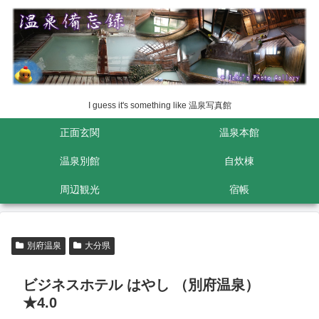
I guess it's something like 温泉写真館
正面玄関
温泉本館
温泉別館
自炊棟
周辺観光
宿帳
別府温泉
大分県
ビジネスホテル はやし （別府温泉）
★4.0