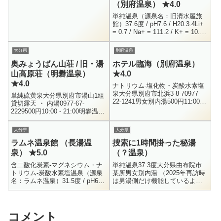
（別府温泉） ★4.0
も、とりわけシンボルマーク的
存在と...
単純温泉（源泉名：旧清水屋旅
館）37.6度 / pH7.6 / H20.3.4Li+
= 0.7 / Na+ = 111.2 / K+ = 10.9 /
Mg+ = 19.6Ca+...
大分県
別府温泉
奥みょうばん山荘 / 旧・湯
ホテル臨海（別府温泉）
山高原荘（明礬温泉）
★4.0
★4.0
ナトリウム-塩化物・炭酸水素塩
泉大分県別府市北浜3-8-70977-
単純硫黄泉大分県別府市湯山1組
22-1241男女別内湯500円11:00 -
貸切露天 ・ 内湯0977-67-
15:00別府の観光ホテル街の少し
2229500円10:00 - 21:00明礬温泉
裏手、あまり目立たない所にあ
の一番外れにあるお宿がここ、
る...
湯山高原荘です。地獄むしプリ
大分県
大分県
ンで有名な...
ラムネ温泉館 （長湯温
捜索に1時間掛った秘湯
泉） ★5.0
（？温泉）
含二酸化炭素-マグネシウム・ナ
単純温泉37.3度大分県由布院市
トリウム-炭酸水素塩温泉（源泉
某所男女別内湯 （2025年再訪時
名：ラムネ温泉）31.5度 / pH6.1
は男湯側だけ機能しているよう
/ 自然湧出 / H30.11.21Li+ = 0.6 /
でした）寸志 （100円以上）営
Na+ = 21...
業時間 常識の範囲で湯布院市の
某所にある温泉です。事前...
コメント