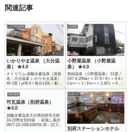
関連記事
大分市内温泉
大分県
いかりやま温泉 （大分温
小野屋温泉 （小野屋温
泉） ★4.0
泉） ★4.0
ナトリウム-炭酸水素塩泉（源泉
単純温泉（小野屋温泉） 51度 /
名：大分温泉 いかりやま温泉）
S57.8.20Na+ = 37.9 / K+ = 8.6 /
46.5度 / pH8.6 / 毎分130L / 動力
Ca++ = 1 / Fe++ = 1.8Cl- = 6.7 /
揚湯 / H25.7.17Li+ = 0.2 / Na+ =
F- = 3 ...
32...
別府温泉
別府温泉
竹瓦温泉（別府温泉）
★4.0
炭酸水素塩泉大分県別府市元町
16-23男女別内湯 ・ 砂蒸し風呂
0977-23-1585100円6:30 - 22:30
別府ステーションホテル
別府に数ある共同浴場の中で