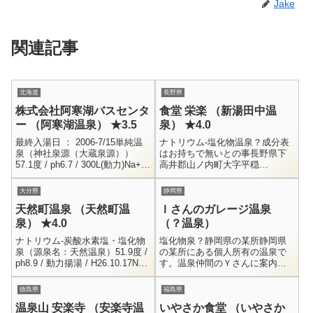
Jake
関連記事
北海道
長野県
株式会社阿寒湖バスセンタ
食堂 栄楽 （新湯田中温
ー （阿寒湖温泉） ★3.5
泉） ★4.0
最終入湯日 ： 2006-7/15単純温
ナトリウム-塩化物温泉？成分表
泉（神社泉源（大蔵泉源））
はお持ちで無いとの事長野県下
57.1度 / ph6.7 / 300L(動力)Na+ =
高井郡山ノ内町大字平穏
83.9 / K+ = 8.2 / Mg++ = 1...
32840269-33-2262内湯 × 1食事
をすれば無料10:00 - 20:30 （食
大分県
静岡県
堂営業時...
天然町温泉 （天然町温
Ｉさんのガレージ温泉
泉） ★4.0
（？温泉）
ナトリウム-炭酸水素塩・塩化物
塩化物泉？静岡県の某所静岡県
泉（源泉名：天然温泉）51.9度 /
の某所にある個人所有の温泉で
ph8.9 / 動力揚湯 / H26.10.17Na+
す。温泉仲間のＹさんに案内し
= 257 / K+ = 18.6 / NH4+ = 1...
て連れて来て貰いました。温泉
マニアの間では比較的有名？ら
徳島県
福島県
しいですね。私はアンテナが低
温泉山 安楽寺 （安楽寺温
いやさか食堂 （いやさか
いのか、存在...