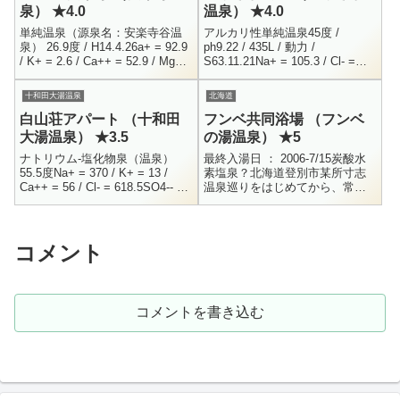
泉） ★4.0
温泉） ★4.0
単純温泉（源泉名：安楽寺谷温
アルカリ性単純温泉45度 /
泉） 26.9度 / H14.4.26a+ = 92.9
ph9.22 / 435L / 動力 /
/ K+ = 2.6 / Ca++ = 52.9 / Mg+
S63.11.21Na+ = 105.3 / Cl- =
= 10.6Fe+ = 1.1 ...
18.4 / F- = 2.3HCO3- = 13...
十和田大湯温泉
北海道
白山荘アパート （十和田
フンベ共同浴場 （フンベ
大湯温泉） ★3.5
の湯温泉） ★5
ナトリウム-塩化物泉（温泉）
最終入湯日 ： 2006-7/15炭酸水
55.5度Na+ = 370 / K+ = 13 /
素塩泉？北海道登別市某所寸志
Ca++ = 56 / Cl- = 618.5SO4-- =
温泉巡りをはじめてから、常々
51 / HCO3- = 44 /...
行きたいと憧れていた北海道。
遂に行く機会を得ました。記念
すべき北海道第一湯は、北海
道...
コメント
コメントを書き込む