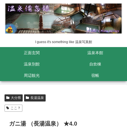
I guess it's something like 温泉写真館
正面玄関
温泉本館
温泉別館
自炊棟
周辺観光
宿帳
大分県
長湯温泉
ここ？
ガニ湯 （長湯温泉） ★4.0