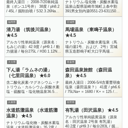
最終入湯日 ： 2008-7/20単純温
ナトリウム-塩化物・炭酸水素塩
泉（ポンユ1号井） 38度 / ph8.2
温泉山梨県韮崎市旭町上条中割
/ 45L / 掘削自噴 / S32.3.26Na+ =
391男女別内湯0551-23-6311500
102.3 / K+ = 1.1 / ...
円10:00 - 21:00その名の通り、山
梨県の韮崎市にある、日帰り入
福岡県
宮城県
浴施...
清乃湯 （筑後川温泉）
馬場温泉 （東鳴子温泉）
★4.5
★4.5
アルカリ性単純温泉（源泉名：
ナトリウム・炭酸水素塩泉（馬
もみじの湯）42.9度 / pH9.1 / 動
場の湯1号、および、2号）宮城
力揚湯 / 毎分275L / H30.1.12Na+
県玉造郡鳴子町大口字馬場
= 120 / K+ = 1.1 / Ca+ = 3...
1020229-83-3378男女別内湯 ・
混浴共同浴場300円(共同浴場) ・
大分県
青森県
500円(内湯...
下ん湯「ラムネの湯」
森田温泉旅館 （森田温
（七里田温泉） ★6.0
泉） ★4.5
含二酸化炭素-マグネシウム・ナ
最終入湯日：2006-5/4含重曹弱食
トリウム・カルシウム-炭酸水素
塩泉（森田温泉？） 41度 / ph6.6
塩・硫酸塩・塩化物温泉36.5度 /
/ 75LNa+ = 1680 / K+ = 125 /
ph6.3 / 掘削自噴 / 毎分186L /
Mg++ = 28.99 / Ca++ ...
2023.4.19Li+ = 0....
兵庫県
長野県
水道筋灘温泉 （水道筋灘
有乳湯（田沢温泉） ★4.5
温泉） ★4.5
アルカリ性単純硫黄温泉（源泉
名：田沢温泉 2号泉 有乳湯）
ナトリウム-塩化物・炭酸水素塩
40.2度 / pH9.3 / 毎分283L / 掘削
温泉（水道筋灘温泉）35.2度 /