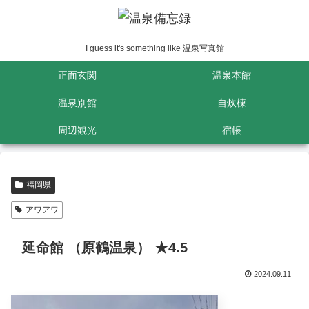
I guess it's something like 温泉写真館
正面玄関
温泉本館
温泉別館
自炊棟
周辺観光
宿帳
福岡県
アワアワ
延命館 （原鶴温泉） ★4.5
2024.09.11