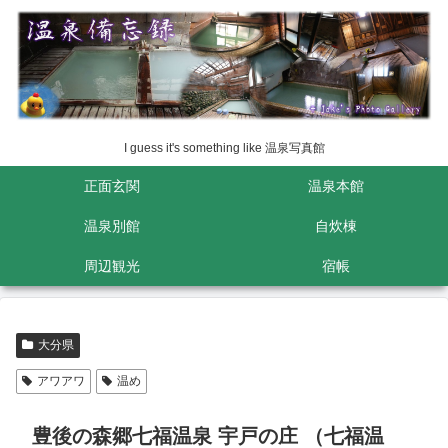
I guess it's something like 温泉写真館
正面玄関
温泉本館
温泉別館
自炊棟
周辺観光
宿帳
大分県
アワアワ
温め
豊後の森郷七福温泉 宇戸の庄 （七福温