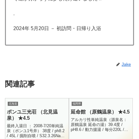
.
2024年 5月20日 － 初訪問・日帰り入浴
Jake
関連記事
北海道
福岡県
ポンユ三光荘 （北見温
延命館 （原鶴温泉） ★4.5
泉） ★4.5
アルカリ性単純温泉（源泉名：
原鶴温泉 延命の湯）39.4度 /
最終入湯日 ： 2008-7/20単純温
pH8.6 / 動力揚湯 / 毎分220L /
泉（ポンユ1号井） 38度 / ph8.2
H26.12.25Na+ = 120 / K+ = 1.2 /
/ 45L / 掘削自噴 / S32.3.26Na+ =