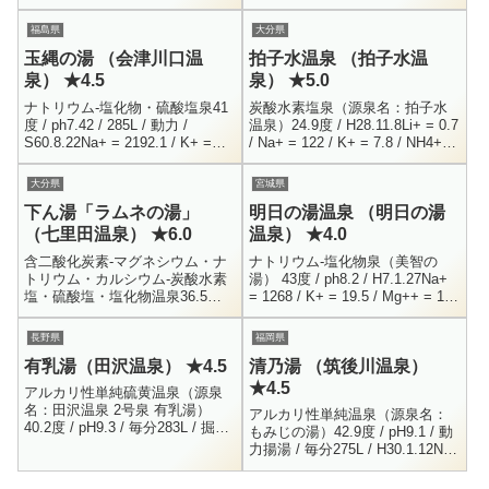
Mg...
102.3 / K+ = 1.1 / ...
福島県
大分県
玉縄の湯 （会津川口温
拍子水温泉 （拍子水温
泉） ★4.5
泉） ★5.0
ナトリウム-塩化物・硫酸塩泉41
炭酸水素塩泉（源泉名：拍子水
度 / ph7.42 / 285L / 動力 /
温泉）24.9度 / H28.11.8Li+ = 0.7
S60.8.22Na+ = 2192.1 / K+ =
/ Na+ = 122 / K+ = 7.8 / NH4+ =
12.8 / Mg++ = 22.5 / ...
0.3 / Mg+ = 225...
大分県
宮城県
下ん湯「ラムネの湯」
明日の湯温泉 （明日の湯
（七里田温泉） ★6.0
温泉） ★4.0
含二酸化炭素-マグネシウム・ナ
ナトリウム-塩化物泉（美智の
トリウム・カルシウム-炭酸水素
湯） 43度 / ph8.2 / H7.1.27Na+
塩・硫酸塩・塩化物温泉36.5度 /
= 1268 / K+ = 19.5 / Mg++ = 1.7
ph6.3 / 掘削自噴 / 毎分186L /
/ MH4+ = 0.5Ca++...
2023.4.19Li+ = 0....
長野県
福岡県
有乳湯（田沢温泉） ★4.5
清乃湯 （筑後川温泉）
★4.5
アルカリ性単純硫黄温泉（源泉
名：田沢温泉 2号泉 有乳湯）
アルカリ性単純温泉（源泉名：
40.2度 / pH9.3 / 毎分283L / 掘削
もみじの湯）42.9度 / pH9.1 / 動
自噴 / H12.6.16Li+ = 0.04 / Na+
力揚湯 / 毎分275L / H30.1.12Na+
= 56...
= 120 / K+ = 1.1 / Ca+ = 3...