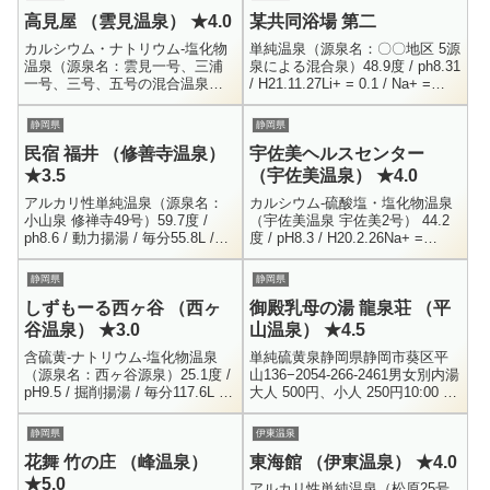
高見屋 （雲見温泉） ★4.0
某共同浴場 第二
カルシウム・ナトリウム-塩化物
単純温泉（源泉名：〇〇地区 5源
温泉（源泉名：雲見一号、三浦
泉による混合泉）48.9度 / ph8.31
一号、三号、五号の混合温泉）
/ H21.11.27Li+ = 0.1 / Na+ =
50.6度 / 動力揚湯 / 供給量 = 毎
220.9 / K+ = 9.1 / Mg+...
分15L、露天へは毎分4.5L静岡県
静岡県
静岡県
賀茂郡松崎町雲...
民宿 福井 （修善寺温泉）
宇佐美ヘルスセンター
★3.5
（宇佐美温泉） ★4.0
アルカリ性単純温泉（源泉名：
カルシウム-硫酸塩・塩化物温泉
小山泉 修禅寺49号）59.7度 /
（宇佐美温泉 宇佐美2号） 44.2
ph8.6 / 動力揚湯 / 毎分55.8L /
度 / pH8.3 / H20.2.26Na+ =
2022.7.5Na+ = 156.1 / K+ = 4.1
154.8 / Ca++ = 656.4 / Mg++
/...
0.2...
静岡県
静岡県
しずもーる西ヶ谷 （西ヶ
御殿乳母の湯 龍泉荘 （平
谷温泉） ★3.0
山温泉） ★4.5
含硫黄-ナトリウム-塩化物温泉
単純硫黄泉静岡県静岡市葵区平
（源泉名：西ヶ谷源泉）25.1度 /
山136−2054-266-2461男女別内湯
pH9.5 / 掘削揚湯 / 毎分117.6L /
大人 500円、小人 250円10:00 ～
H30.12.6Li+ = 0.8 / Na+ = 807....
18:30 （土日祝は9時から）定休
日：火曜、水曜静岡市にあ...
静岡県
伊東温泉
花舞 竹の庄 （峰温泉）
東海館 （伊東温泉） ★4.0
★5.0
アルカリ性単純温泉（松原25号