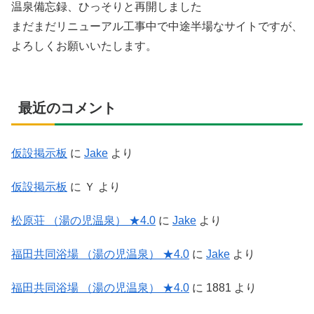
温泉備忘録、ひっそりと再開しました
まだまだリニューアル工事中で中途半場なサイトですが、
よろしくお願いいたします。
最近のコメント
仮設掲示板
に
Jake
より
仮設掲示板
に
Ｙ
より
松原荘 （湯の児温泉） ★4.0
に
Jake
より
福田共同浴場 （湯の児温泉） ★4.0
に
Jake
より
福田共同浴場 （湯の児温泉） ★4.0
に
1881
より