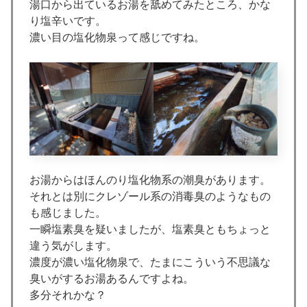
湯口から出ているお湯を舐めてみたところ、かな
り塩辛いです。
濃い目の塩化物泉って感じですね。
お湯からはほんのり塩化物系の潮臭があります。
それとは別にクレゾール系の消毒臭のようなもの
も感じました。
一瞬塩素臭を疑いましたが、塩素臭ともちょっと
違う気がします。
濃度が濃い塩化物泉で、たまにこういう不思議な
臭いがするお湯あるんですよね。
多分それかな？