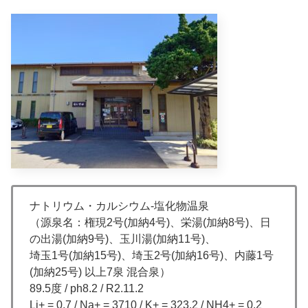
ナトリウム・カルシウム-塩化物温泉
（源泉名：権現2号(加納4号)、栄湯(加納8号)、日
の出湯(加納9号)、玉川湯(加納11号)、
埼玉1号(加納15号)、埼玉2号(加納16号)、内藤1号
(加納25号) 以上7泉 混合泉）
89.5度 / ph8.2 / R2.11.2
Li+ = 0.7 / Na+ = 3710 / K+ = 323.2 / NH4+ = 0.2