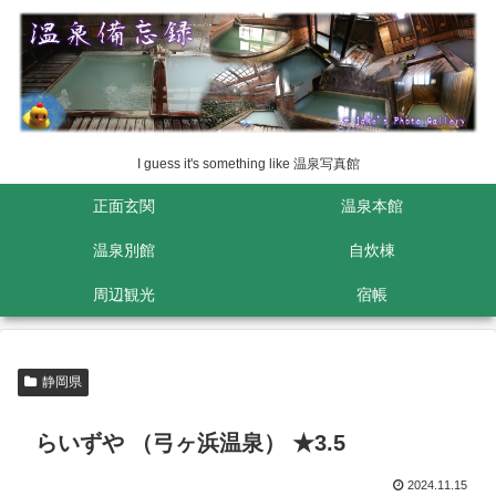
I guess it's something like 温泉写真館
正面玄関
温泉本館
温泉別館
自炊棟
周辺観光
宿帳
静岡県
らいずや （弓ヶ浜温泉） ★3.5
2024.11.15