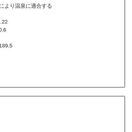
により温泉に適合する
.22
0.6
 189.5