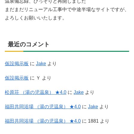
温泉備忘録、ひっそりと再開しました
まだまだリニューアル工事中で中途半場なサイトですが、
よろしくお願いいたします。
最近のコメント
仮設掲示板
に
Jake
より
仮設掲示板
に
Ｙ
より
松原荘 （湯の児温泉） ★4.0
に
Jake
より
福田共同浴場 （湯の児温泉） ★4.0
に
Jake
より
福田共同浴場 （湯の児温泉） ★4.0
に
1881
より