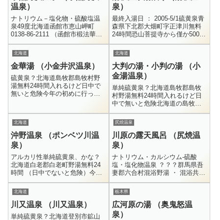
温泉）
泉）
ナトリウム－塩化物・硫酸塩温
最終入湯日 ： 2005-5/1硫黄泉青
泉49度北海道函館市恵山岬町
森県下北郡大畑町字正津川無料
0138-86-2111 （函館市椴法華支
24時間恐山菩提寺から僅か500メ
所 産業建設課）混浴野天無料干
ートル程離れた県道4号線沿い
潮時のみ干潮時にしか入れない
に、湯坂地区とか、湯坂温泉と
北海道
北海道
野湯です。渡島半島の東端...
呼ばれる一角があります...
金華湯 （小金井沢温泉）
大判の湯・小判の湯 （小
金湯温泉）
硫黄泉？北海道島牧郡島牧村野
湯無料24時間入れるけど日中で
単純硫黄泉？北海道島牧郡島牧
無いと危険今年の初めに行っ
村野湯無料24時間入れるけど日
た、鹿児島の離島、硫黄島にあ
中で無いと危険北海道の島牧村
る穴之浜温泉と東温泉。ずっと
にある、日本一到達困難な野湯
前からの憧れで、特に穴之浜温
とも言われる金華湯。その金華
北海道
尻焼温泉
泉に至っては...
湯のすぐ近くにある鳳凰の湯。
沖野温泉 （ポンベツ川温
川原の露天風呂 （尻焼温
更にそのす...
泉）
泉）
アルカリ性単純硫黄泉、かな？
ナトリウム・カルシウム-硫酸
北海道白老郡白老町野湯無料24
塩・塩化物温泉 ？？？群馬県吾
時間 （日中でないと危険）今回
妻郡六合村混浴野湯 ・ 混浴共同
の北海道遠征の目的はズバリ、
浴場無料24時間とても有名な川
日本一到達困難な野湯と称され
原の露天風呂です。普通の川で
北海道
栃木県
る金華湯に入る事です。日本一
すが、川底から熱い温泉が沸い
川又温泉 （川又温泉）
広河原の湯 （奥鬼怒温
到達困難...
てお...
泉）
単純硫黄泉？北海道登別市鉱山