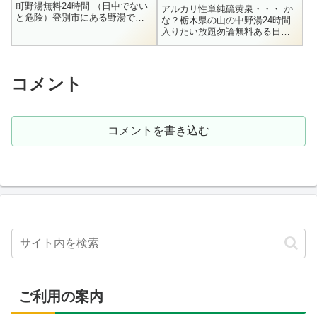
町野湯無料24時間 （日中でない
アルカリ性単純硫黄泉・・・ か
と危険）登別市にある野湯で
な？栃木県の山の中野湯24時間
す。今回の北海道遠征は金華湯
入りたい放題勿論無料ある日あ
に入る事がメインでしたが、こ
るとき、温泉仲間のNさんから
の川又温泉も金華湯と同じくら
「Jakeさん、広河原の湯に行き
い楽しみに...
ましょう！」と誘われました。
広河...
コメント
コメントを書き込む
ご利用の案内