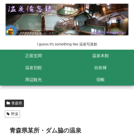
I guess it's something like 温泉写真館
正面玄関
温泉本館
温泉別館
自炊棟
周辺観光
宿帳
青森県
野湯
青森県某所・ダム脇の温泉