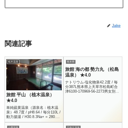
Jake
関連記事
植木温泉
熊本県
旅館 海の都 勢力丸 （松島
温泉） ★4.0
ナトリウム-塩化物泉42.2度 / 毎
分387L熊本県上天草市松島町合
津6100-170969-56-2273男女別内
旅館 平山 （植木温泉）
湯300円営業時間は要確認この
★4.0
日、珍しく天草を観光した鮭一
家。...
単純硫黄温泉（源泉名：植木温
泉）48.7度 / pH8.64 / 毎分110L /
動力揚湯 / H30.8.3Na+ = 280.1 /
K+ = 1.8 / Ca+ = 3.4...
山鹿温泉
日奈久温泉