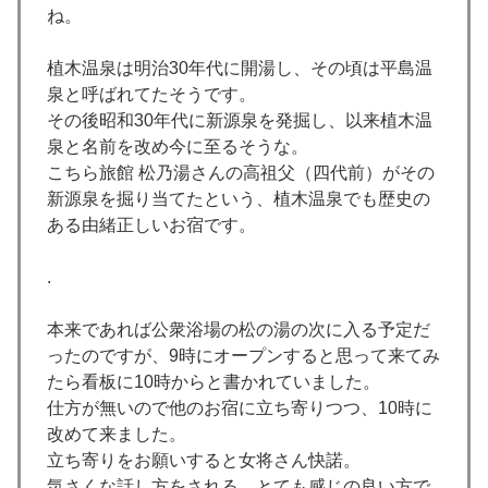
ね。
植木温泉は明治30年代に開湯し、その頃は平島温
泉と呼ばれてたそうです。
その後昭和30年代に新源泉を発掘し、以来植木温
泉と名前を改め今に至るそうな。
こちら旅館 松乃湯さんの高祖父（四代前）がその
新源泉を掘り当てたという、植木温泉でも歴史の
ある由緒正しいお宿です。
.
本来であれば公衆浴場の松の湯の次に入る予定だ
ったのですが、9時にオープンすると思って来てみ
たら看板に10時からと書かれていました。
仕方が無いので他のお宿に立ち寄りつつ、10時に
改めて来ました。
立ち寄りをお願いすると女将さん快諾。
気さくな話し方をされる、とても感じの良い方で