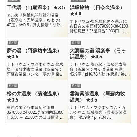
千代湯 （山鹿温泉） ★3.5
浜膳旅館 （日奈久温泉）
★4.0
アルカリ性単純弱放射能温泉
（源泉名：天然温泉・ちよゆ）
ナトリウム-塩化物泉熊本県八代
47度 / pH9.5 / 動力揚湯 / 毎分
市日奈久中西町3790965-38-0103
134L / H30.3.30Na+ = 57.9 / K+
貸切風呂 / 部屋風呂2,000円 （土
= 0.3 / C...
日 2,300円）10:00 ～ 22:00日奈
久温泉の少し端っこ...
熊本県
熊本県
夢の湯 （阿蘇坊中温泉）
大洞窟の宿 湯楽亭 （弓ヶ
★3.5
浜温泉） ★4.5
ナトリウム・マグネシウム-硫酸
ナトリウム-塩化物・炭酸水素塩
塩・炭酸水素塩温泉（源泉名：
泉（源泉名：弓ヶ浜温泉 赤湯）
阿蘇市温泉センター夢の湯 泉
46.9度 / pH6.78 / 動力揚湯 / 毎分
源）54.9度 / pH6.87 / 毎分260L /
127L / H19.12.10Li+ = 4.4 / Na+
動力揚湯 / R7.7.31Na+ =...
= ...
熊本県
熊本県
松の井温泉 （菊池温泉）
雲海薬師温泉 （阿蘇内牧
★3.5
温泉） ★3.5
単純温泉？熊本県菊池市亘
ナトリウム・マグネシウム・カ
3570968-24-0821男女別内湯350
ルシウム-硫酸塩泉（雲海薬師温
円6:30 ～ 21:00この日は長湯を
泉） 45.9度 / ph7.34 /
出発し、七里田温泉に立ち寄っ
H5.8.13Na+ = 289.8 / K+ = 46.4
てから小田温泉で民宿きらくと
/ Mg++ = 7...
草太郎庵に入っ...