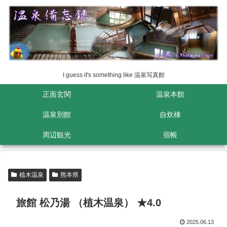
I guess it's something like 温泉写真館
正面玄関
温泉本館
温泉別館
自炊棟
周辺観光
宿帳
植木温泉
熊本県
旅館 松乃湯 （植木温泉） ★4.0
2025.06.13