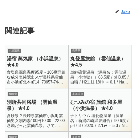
Jake
関連記事
小浜温泉
長崎県
湯宿 蒸気家 （小浜温泉）
丸登屋旅館 （雲仙温泉）
★4.0
★4.5
食塩泉源泉温度95度～105度詳細
単純硫黄温泉（源泉名：雲仙温
な成分表確認出来ず長崎県雲仙
泉（小地獄））63.5度 / pH3.85 /
市小浜町北本町14−70957-74-
自噴 / H21.11.18H+ = 0.1 / Na+
2101男女別内湯・サウナ / 貸切
= 6.8 / K+ = 2.5 / NH4+...
風呂大人 500円、子供 250円 / 貸
長崎県
小浜温泉
切...
別所共同浴場 （雲仙温
むつみの宿 旅館 和多屋
泉） ★4.0
（小浜温泉） ★4.0
含鉄泉？長崎県雲仙市小浜町雲
ナトリウム-塩化物温泉（源泉
仙男女別内湯100円10:00 - 22:00
名：新湯の崎温泉組合）90.6度 /
念願だった雲仙温泉。さて、ど
pH7.8 / 2020.7.27Li+ = 5.3 / Na+
こを湯めぐりしようと、色々と
= 2492.4 / K+ = 275.3 / ...
調べてみたところ、目にとまっ
長崎県
長崎県