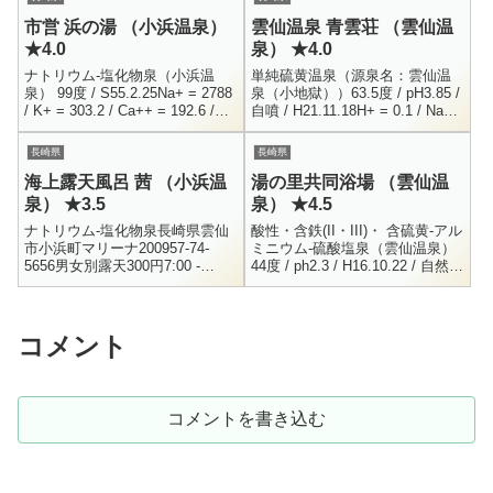
たのがココ、別所共同浴...
市営 浜の湯 （小浜温泉）
雲仙温泉 青雲荘 （雲仙温
★4.0
泉） ★4.0
ナトリウム-塩化物泉（小浜温
単純硫黄温泉（源泉名：雲仙温
泉） 99度 / S55.2.25Na+ = 2788
泉（小地獄））63.5度 / pH3.85 /
/ K+ = 303.2 / Ca++ = 192.6 /
自噴 / H21.11.18H+ = 0.1 / Na+
Mg++ = 194Sr+ = 2....
= 6.8 / K+ = 2.5 / NH4+...
長崎県
長崎県
海上露天風呂 茜 （小浜温
湯の里共同浴場 （雲仙温
泉） ★3.5
泉） ★4.5
ナトリウム-塩化物泉長崎県雲仙
酸性・含鉄(II・III)・ 含硫黄-アル
市小浜町マリーナ200957-74-
ミニウム-硫酸塩泉（雲仙温泉）
5656男女別露天300円7:00 -
44度 / ph2.3 / H16.10.22 / 自然湧
19:00その名前の通り、小浜温泉
出Na+ = 15.1 / H+ = 5.5 /...
の海沿いにある露天風呂です。
詳細な場所が...
コメント
コメントを書き込む