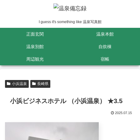
I guess it's something like 温泉写真館
正面玄関
温泉本館
温泉別館
自炊棟
周辺観光
宿帳
小浜温泉
長崎県
小浜ビジネスホテル （小浜温泉） ★3.5
2025.07.15