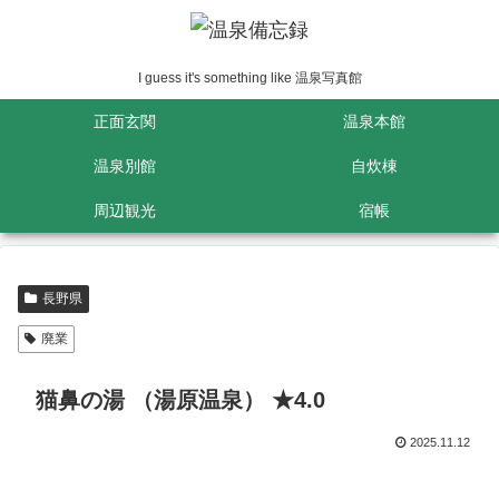
I guess it's something like 温泉写真館
正面玄関
温泉本館
温泉別館
自炊棟
周辺観光
宿帳
長野県
廃業
猫鼻の湯 （湯原温泉） ★4.0
2025.11.12