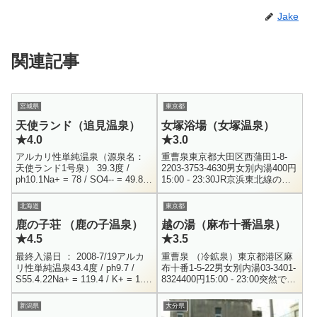
Jake
関連記事
宮城県
東京都
天使ランド（追見温泉）
女塚浴場（女塚温泉）
★4.0
★3.0
アルカリ性単純温泉（源泉名：
重曹泉東京都大田区西蒲田1-8-
天使ランド1号泉） 39.3度 /
2203-3753-4630男女別内湯400円
ph10.1Na+ = 78 / SO4-- = 49.8 /
15:00 - 23:30JR京浜東北線の蒲
H2SiO3 = 59.7HBO2 = 55.1 /...
田駅から徒歩15分程の住宅街に
ある温泉銭湯です。辰巳天然
北海道
東京都
温...
鹿の子荘 （鹿の子温泉）
越の湯（麻布十番温泉）
★4.5
★3.5
最終入湯日 ： 2008-7/19アルカ
重曹泉 （冷鉱泉）東京都港区麻
リ性単純温泉43.4度 / ph9.7 /
布十番1-5-22男女別内湯03-3401-
S55.4.22Na+ = 119.4 / K+ = 1.6
8324400円15:00 - 23:00突然です
/ Mg++ = 0.2 / Ca...
が、「麻布のマンション」とい
う言葉を聞いてどんなイメー
新潟県
大分県
ジ...