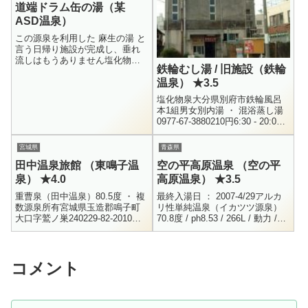
道端ドラム缶の湯（某
ASD温泉）
この源泉を利用した 麻生の湯 と
言う日帰り施設が完成し、垂れ
流しはもうありません塩化物
鉄輪むし湯 / 旧施設（鉄輪
泉？ 38度前後新潟県長岡市某所
温泉） ★3.5
料金 無料営業時間 24時間新潟県
長岡市某所。高台の道路脇に
塩化物泉大分県別府市鉄輪風呂
ゴ...
本1組男女別内湯 ・ 混浴蒸し湯
0977-67-3880210円6:30 - 20:00
突然ですが、私は「蒸し湯」や
「砂蒸し」などは、あまり好き
宮城県
青森県
ではあり...
田中温泉旅館 （東鳴子温
空の平高原温泉 （空の平
泉） ★4.0
高原温泉） ★3.5
重曹泉（田中温泉）80.5度 ・ 複
最終入湯日 ： 2007-4/29アルカ
数源泉所有宮城県玉造郡鳴子町
リ性単純温泉（イカツツ源泉）
大口字鷲ノ巣240229-82-2010混
70.8度 / ph8.53 / 266L / 動力 /
浴内湯 ・女性用内湯 ・ 家族風
H18.8.9Na+ = 240.7 / K+ = 2...
呂 など200円東鳴子温泉の一
角、私が何度...
コメント