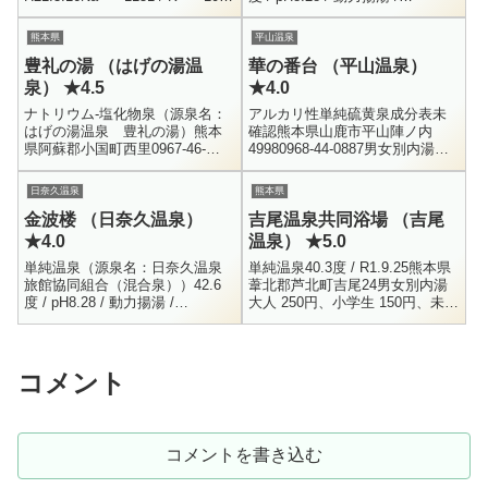
/ Mg+ = 99.4 / Ca+ = 280.6...
H30.9.21Na+ = 205 / K+ = 1.6 /
Ca+ = 10....
熊本県
平山温泉
豊礼の湯 （はげの湯温
華の番台 （平山温泉）
泉） ★4.5
★4.0
ナトリウム-塩化物泉（源泉名：
アルカリ性単純硫黄泉成分表未
はげの湯温泉 豊礼の湯）熊本
確認熊本県山鹿市平山陣ノ内
県阿蘇郡小国町西里0967-46-
49980968-44-0887男女別内湯・
5525男女別内湯 / 家族風呂大人
露天風呂大人 500円、 小人 250
500円、子供 300 / 家族風呂は
円10:00 ～ 21:30火曜日定休ちょ
日奈久温泉
熊本県
1000円～...
っ...
金波楼 （日奈久温泉）
吉尾温泉共同浴場 （吉尾
★4.0
温泉） ★5.0
単純温泉（源泉名：日奈久温泉
単純温泉40.3度 / R1.9.25熊本県
旅館協同組合（混合泉））42.6
葦北郡芦北町吉尾24男女別内湯
度 / pH8.28 / 動力揚湯 /
大人 250円、小学生 150円、未就
H30.9.21Na+ = 205 / K+ = 1.6 /
学児 無料8:00 ～ 18:00今回の九
Ca+ = 10....
州ツーリングでも特に楽しみ...
コメント
コメントを書き込む