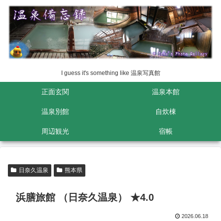
I guess it's something like 温泉写真館
正面玄関
温泉本館
温泉別館
自炊棟
周辺観光
宿帳
日奈久温泉
熊本県
浜膳旅館 （日奈久温泉） ★4.0
2026.06.18