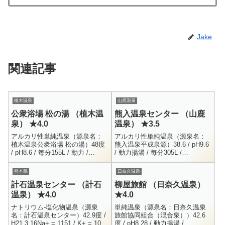
Jake
関連記事
植木温泉
山鹿温泉
公衆浴場 松の湯 （植木温
熊入温泉センター （山鹿
泉） ★4.0
温泉） ★3.5
アルカリ性単純温泉（源泉名：
アルカリ性単純温泉（源泉名：
植木温泉公衆浴場 松の湯）48度
熊入温泉平成泉源）38.6 / pH9.6
/ pH8.6 / 毎分155L / 動力 /
/ 動力揚湯 / 毎分305L /
H27.5.4Na+ = 100.8 / K+ = 1.8 /
H28.3.31Na+ = 41 / K+ = 0.4 /
Mg+...
NH4+ =...
熊本県
日奈久温泉
計石温泉センター （計石
柳屋旅館 （日奈久温泉）
温泉） ★4.0
★4.0
ナトリウム-塩化物温泉（源泉
単純温泉（源泉名：日奈久温泉
名：計石温泉センター）42.9度 /
旅館協同組合（混合泉））42.6
H21.3.16Na+ = 1151 / K+ = 10.1
度 / pH8.28 / 動力揚湯 /