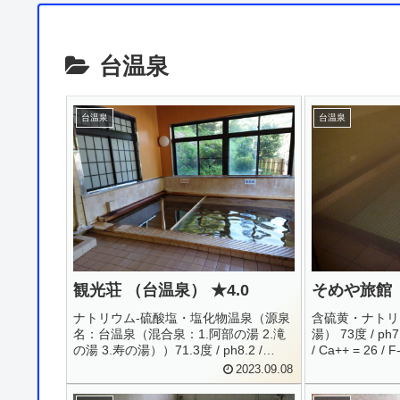
台温泉
台温泉
台温泉
観光荘 （台温泉） ★4.0
そめや旅館 
ナトリウム-硫酸塩・塩化物温泉（源泉
含硫黄・ナトリ
名：台温泉（混合泉：1.阿部の湯 2.滝
湯） 73度 / ph7.
の湯 3.寿の湯））71.3度 / ph8.2 /
/ Ca++ = 26 / F-
H27.8.31Na+ = 302.95 / K+ = 4.0 / Ca+
SO4-- = 360 / 
2023.09.08
= 15.1 / Li+ = 0.4...