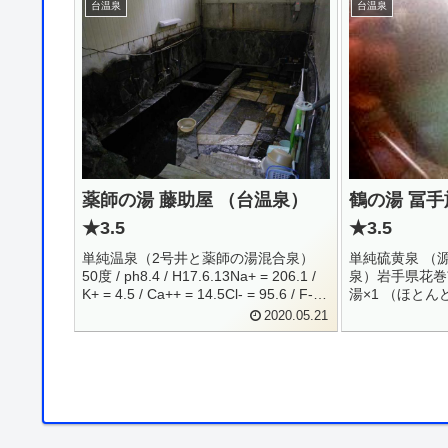
台温泉
台温泉
薬師の湯 藤助屋 （台温泉）
鶴の湯 冨
★3.5
★3.5
単純温泉（2号井と薬師の湯混合泉）
単純硫黄泉 （源
50度 / ph8.4 / H17.6.13Na+ = 206.1 /
泉）岩手県花巻市
K+ = 4.5 / Ca++ = 14.5Cl- = 95.6 / F- =
湯×1 （ほと
5.2 / HS- = 1.2 / SO4-- = ...
る）0198-27
2020.05.21
角にあるこじん
帰り入浴をお願
れてくれま...