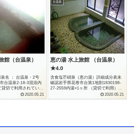
台温泉
手旅館（台温泉）
恵の湯 水上旅館 （台温泉）
★4.0
泉名 ： 台温泉・2号
含食塩芒硝泉（恵の湯）詳細成分表未
台温泉2-18-3混浴内
確認岩手県花巻市台第1地割1830198-
んど貸切で利用されてい
27-2559内湯×1ヶ所 （貸切で利用）
-2553100円台温泉街の一
300円小さな旅館が軒を連ねる風情が素
2020.05.21
2020.05.21
まりした旅館です。日
敵な台温泉。久し振りに訪れました。
いすると、快く受け入
旅館に片っぱしから入ってみたい気も
しますが、時間も...