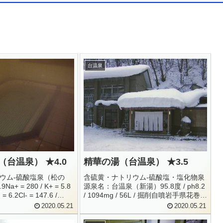
台温泉
（台温泉） ★4.0
精華の湯（台温泉） ★3.5
ウム-硫酸塩泉（松の
含硫黄・ナトリウム-硫酸塩・塩化物泉
9Na+ = 280 / K+ = 5.8
源泉名：台温泉（新湯）95.8度 / ph8.2
 = 6.2Cl- = 147.6 /
/ 1094mg / 56L / 掘削自噴岩手県花巻市
HCO3- = 91.8H2SiO3...
台温泉男女別内湯0198-27-2426500円
2020.05.21
2020.05.21
6:00 - 22:00台温泉街のど真ん中にあ
る、台...