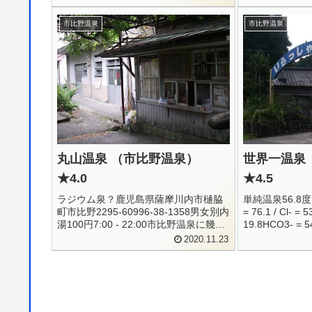
/ C...
市比野温泉
市比野温泉
丸山温泉 （市比野温泉）
世界一温泉
★4.0
★4.5
ラジウム泉？鹿児島県薩摩川内市樋脇
単純温泉56.8度 / 
町市比野2295-60996-38-1358男女別内
= 76.1 / Cl- = 5
湯100円7:00 - 22:00市比野温泉に幾つ
19.8HCO3- = 54
かある共同浴場のひとつ・・・と、思
H2SiO3 = 55.7
2020.11.23
っていたのですが、後から知った所に
よると、温泉旅館なのだとか。ビック
リ...