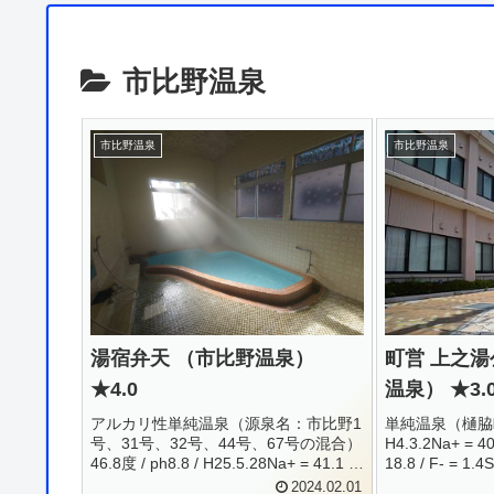
市比野温泉
市比野温泉
市比野温泉
湯宿弁天 （市比野温泉）
町営 上之湯
★4.0
温泉） ★3.
アルカリ性単純温泉（源泉名：市比野1
単純温泉（樋脇町） 
号、31号、32号、44号、67号の混合）
H4.3.2Na+ = 40.
46.8度 / ph8.8 / H25.5.28Na+ = 41.1 /
18.8 / F- = 1.4
K+ = 0.5 / Ca+ = 1.6 / Al+ = 0.1F- = 1.1
25 / CO3-- = 38
2024.02.01