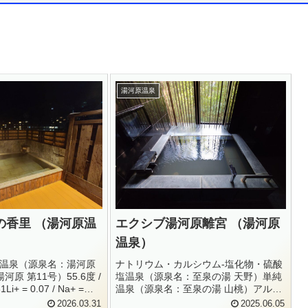
湯河原温泉
の香里 （湯河原温
エクシブ湯河原離宮 （湯河原
温泉）
温泉（源泉名：湯河原
ナトリウム・カルシウム-塩化物・硫酸
河原 第11号）55.6度 /
塩温泉（源泉名：至泉の湯 天野）単純
1Li+ = 0.07 / Na+ =
温泉（源泉名：至泉の湯 山桃）アルカ
 / Mg+ = 0.07 / Ca+ =
リ性単純温泉（源泉名：至泉の湯 岫
2026.03.31
2025.06.05