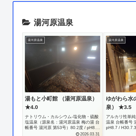
湯河原温泉
湯河原温泉
湯河原温泉
湯もと小町館 （湯河原温泉）
ゆがわら水
★4.0
泉） ★3.5
ナトリウム・カルシウム-塩化物・硫酸
アルカリ性単純
塩温泉（源泉名：湯河原温泉 梅の湯 台
温泉 台帳番号 湯
帳番号 湯河原 第53号）80.2度 / pH8.4
pH8.7 / H30.7.3
/ H29.3.22Li+ = 0.27 / Na+ = 419 / K+ =
102 / K+ = 5.42
2026.03.31