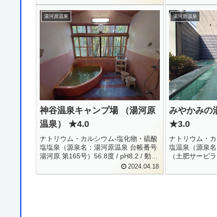
23.1 / Mg+ = 0.3...
24.7Sr...
湯河原温泉
湯河原温泉
神谷温泉キャンプ場 （湯河原
みやかみの
温泉） ★4.0
★3.0
ナトリウム・カルシウム-塩化物・硫酸
ナトリウム・カ
塩塩泉（源泉名：湯河原温泉 台帳番号
塩温泉（源泉名
湯河原 第165号）56.8度 / pH8.2 / 動力
（土肥サービランス
揚湯 / 毎分49L / H27.3.26Li+ = 0.1 /
/ R1.11.25Li+ =
2024.04.18
Na+ = 268 / K+ = 7.29 ...
24.5 / Mg+ = 0.