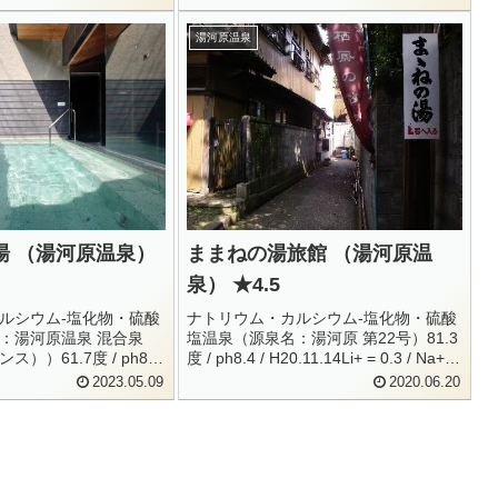
雲）ナトリウム・カルシウム-塩化物・
硫酸塩温泉（源泉名：至泉の湯 明暗）
湯河原温泉
神奈川県足柄下郡湯河原町宮...
湯 （湯河原温泉）
ままねの湯旅館 （湯河原温
泉） ★4.5
ルシウム-塩化物・硫酸
ナトリウム・カルシウム-塩化物・硫酸
：湯河原温泉 混合泉
塩温泉（源泉名：湯河原 第22号）81.3
））61.7度 / ph8.2
度 / ph8.4 / H20.11.14Li+ = 0.3 / Na+ =
 0.27 / Na+ = 384 / K+ =
399 / K+ = 34.7 / Mg+ = 0.3Ca+ = 144 /
2023.05.09
2020.06.20
7Ca+ ...
Sr+...