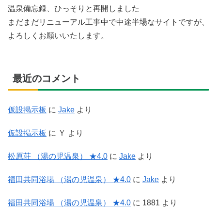
温泉備忘録、ひっそりと再開しました
まだまだリニューアル工事中で中途半場なサイトですが、
よろしくお願いいたします。
最近のコメント
仮設掲示板
に
Jake
より
仮設掲示板
に
Ｙ
より
松原荘 （湯の児温泉） ★4.0
に
Jake
より
福田共同浴場 （湯の児温泉） ★4.0
に
Jake
より
福田共同浴場 （湯の児温泉） ★4.0
に
1881
より