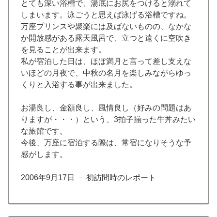
とても深い浴槽で、湯底にお尻をつけると溺れて
しまいます。泳ごうと思えば泳げる浴槽ですね。
万座プリンスや聚楽には及ばないものの、なかな
か開放感がある露天風呂で、立つと遠くに空吹き
を見ることが出来ます。
私が宿泊した日は、ほぼ満月と言って差し支えな
いほどの月夜で、中秋の名月を楽しみながらゆっ
くりと入浴する事が出来ました。
お湯良し、金額良し、風情良し（好みの問題はあ
りますが・・・）という、3拍子揃った牛丼みたい
な旅館です。
今後、万座に宿泊する際は、常宿になりそうな予
感がします。
2006年9月17日 － 初訪問時のレポート