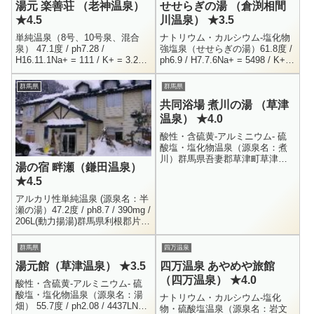
湯元 楽善荘 （老神温泉）
せせらぎの湯 （倉渕相間
★4.5
川温泉） ★3.5
単純温泉（8号、10号泉、混合
ナトリウム・カルシウム-塩化物
泉） 47.1度 / ph7.28 /
強塩泉（せせらぎの湯）61.8度 /
H16.11.1Na+ = 111 / K+ = 3.28 /
ph6.9 / H7.7.6Na+ = 5498 / K+ =
Mg++ = 0.96 / Ca++ = 23...
456 / Mg++ = 510 / Ca++ ...
群馬県
群馬県
共同浴場 煮川の湯 （草津
温泉） ★4.0
酸性・含硫黄-アルミニウム- 硫
酸塩・塩化物温泉（源泉名：煮
川）群馬県吾妻郡草津町草津男
湯の宿 畔瀬（鎌田温泉）
女別内湯無料24時間草津に18箇
★4.5
所ある共同浴場で、唯一の煮川
源泉を引いている共同浴場で
アルカリ性単純温泉 (源泉名：半
す。大...
瀬の湯）47.2度 / ph8.7 / 390mg /
206L(動力揚湯)群馬県利根郡片品
村大字鎌田3904-1男女別内湯 ・
露天 ・ プレハブ...
群馬県
四万温泉
湯元館（草津温泉） ★3.5
四万温泉 あやめや旅館
（四万温泉） ★4.0
酸性・含硫黄-アルミニウム- 硫
酸塩・塩化物温泉（源泉名：湯
ナトリウム・カルシウム-塩化
畑） 55.7度 / ph2.08 / 4437LNa+
物・硫酸塩温泉（源泉名：岩文