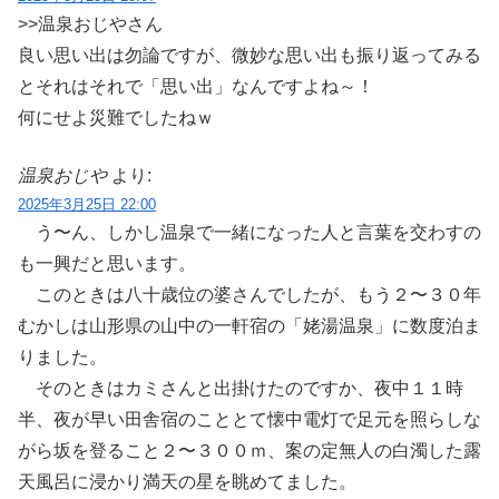
>>温泉おじやさん
良い思い出は勿論ですが、微妙な思い出も振り返ってみる
とそれはそれで「思い出」なんですよね～！
何にせよ災難でしたねｗ
温泉おじや
より:
2025年3月25日 22:00
う〜ん、しかし温泉で一緒になった人と言葉を交わすの
も一興だと思います。
このときは八十歳位の婆さんでしたが、もう２〜３０年
むかしは山形県の山中の一軒宿の「姥湯温泉」に数度泊ま
りました。
そのときはカミさんと出掛けたのですか、夜中１１時
半、夜が早い田舎宿のこととて懐中電灯で足元を照らしな
がら坂を登ること２〜３００ｍ、案の定無人の白濁した露
天風呂に浸かり満天の星を眺めてました。