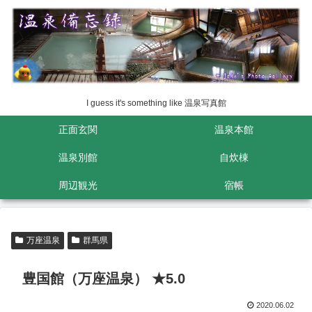
I guess it's something like 温泉写真館
正面玄関
温泉本館
温泉別館
自炊棟
周辺観光
宿帳
万座温泉
群馬県
豊国館（万座温泉） ★5.0
2020.06.02