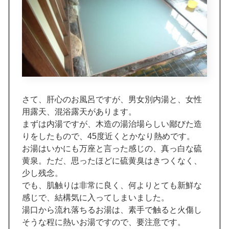
さて、肝心のお風呂ですが、男女別内湯と、女性
用露天、混浴露天があります。
まずは内湯ですが、木造の湯治場らしい鄙びた造
りをしたもので、45度近くとかなり熱めです。
お湯はいかにも万座と言った感じの、真っ白な硫
黄泉。ただ、思ったほどに硫黄臭はきつくなく、
少し残念。
でも、肌触りは非常に良く、何よりとても新鮮な
感じで、結構気に入ってしまいました。
湯口から流れ落ちるお湯は、素手で触ると火傷し
そうな程に熱いお湯ですので、要注意です。