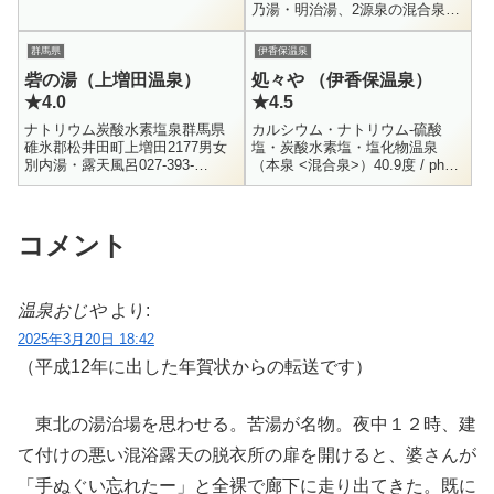
= 43.5 / K+ = 13.5 / Ca++ = 72
乃湯・明治湯、2源泉の混合泉）
...
51.1度 / pH6.6 / 自然湧出 /
H26.11.25Na+ = 307 / K+ ...
群馬県
伊香保温泉
砦の湯（上増田温泉）
処々や （伊香保温泉）
★4.0
★4.5
ナトリウム炭酸水素塩泉群馬県
カルシウム・ナトリウム-硫酸
碓氷郡松井田町上増田2177男女
塩・炭酸水素塩・塩化物温泉
別内湯・露天風呂027-393-
（本泉 <混合泉>）40.9度 / ph6.4
5418600円10:00 - 21:00群馬の山
/ H9.7.18Na+ = 105 / K+ = 10.2 /
中にある日帰り入浴施設です。
Mg++ =...
比較的最近...
コメント
温泉おじや
より:
2025年3月20日 18:42
（平成12年に出した年賀状からの転送です）
東北の湯治場を思わせる。苦湯が名物。夜中１２時、建
て付けの悪い混浴露天の脱衣所の扉を開けると、婆さんが
「手ぬぐい忘れたー」と全裸で廊下に走り出てきた。既に