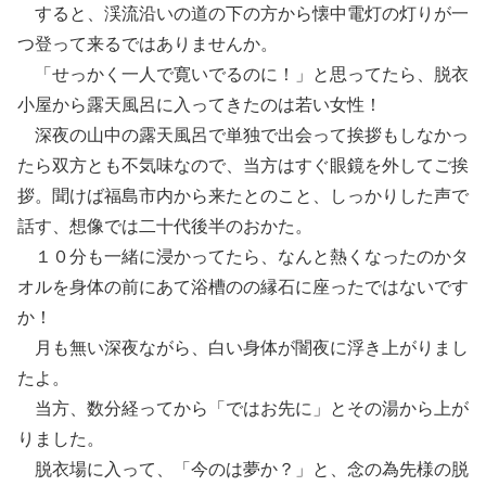
すると、渓流沿いの道の下の方から懐中電灯の灯りが一
つ登って来るではありませんか。
「せっかく一人で寛いでるのに！」と思ってたら、脱衣
小屋から露天風呂に入ってきたのは若い女性！
深夜の山中の露天風呂で単独で出会って挨拶もしなかっ
たら双方とも不気味なので、当方はすぐ眼鏡を外してご挨
拶。聞けば福島市内から来たとのこと、しっかりした声で
話す、想像では二十代後半のおかた。
１０分も一緒に浸かってたら、なんと熱くなったのかタ
オルを身体の前にあて浴槽のの縁石に座ったではないです
か！
月も無い深夜ながら、白い身体が闇夜に浮き上がりまし
たよ。
当方、数分経ってから「ではお先に」とその湯から上が
りました。
脱衣場に入って、「今のは夢か？」と、念の為先様の脱