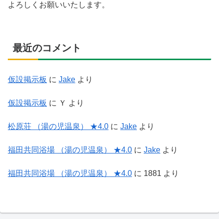
よろしくお願いいたします。
最近のコメント
仮設掲示板
に
Jake
より
仮設掲示板
に
Ｙ
より
松原荘 （湯の児温泉） ★4.0
に
Jake
より
福田共同浴場 （湯の児温泉） ★4.0
に
Jake
より
福田共同浴場 （湯の児温泉） ★4.0
に
1881
より