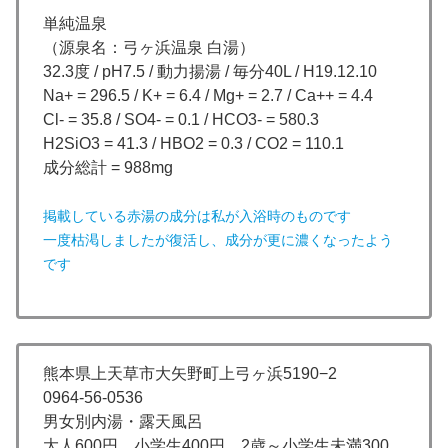
単純温泉
（源泉名：弓ヶ浜温泉 白湯）
32.3度 / pH7.5 / 動力揚湯 / 毎分40L / H19.12.10
Na+ = 296.5 / K+ = 6.4 / Mg+ = 2.7 / Ca++ = 4.4
Cl- = 35.8 / SO4- = 0.1 / HCO3- = 580.3
H2SiO3 = 41.3 / HBO2 = 0.3 / CO2 = 110.1
成分総計 = 988mg
掲載している赤湯の成分は私が入浴時のものです
一度枯渇しましたが復活し、成分が更に濃くなったよう
です
熊本県上天草市大矢野町上弓ヶ浜5190−2
0964-56-0536
男女別内湯・露天風呂
大人600円、小学生400円、2歳～小学生未満300