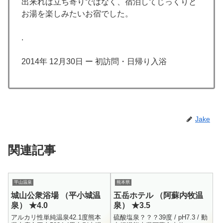
出来れば立ち寄りではなく、宿泊してじっくりと
お湯を楽しみたいお宿でした。
.
2014年 12月30日 ー 初訪問・日帰り入浴
Jake
関連記事
平山温泉
熊本県
城山公衆浴場 （平小城温
五岳ホテル （阿蘇内牧温
泉） ★4.0
泉） ★3.5
アルカリ性単純温泉42.1度熊本
硫酸塩泉？？？39度 / pH7.3 / 動