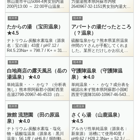
県山鹿市平山5084-4男女別内湯
力揚湯熊本県阿蘇市内牧
200円13:00 ～ 22:00平山温泉の
2640967-32-1151男女別内湯大人
中心部から少し外れた位置にポ
350円、小人 200円12:00 ～
ツンと建っている公衆浴場で
24:00阿蘇内牧温泉にある...
熊本県
熊本県
す。平山温泉の一...
たからの湯 （宝田温泉）
アパートの湯だったところ
★4.5
（？温泉）
ナトリウム-炭酸水素塩泉（源泉
硫酸塩泉かな？熊本県某所温泉
名：宝の湯）43度 / pH7.12 /
仲間のＹさんが手配してくれま
R4.5.23Na+ = 798.7 / K+ = 31.1
した。某所とだけしかお伝え出
/ Ca+ = 21.4 / Mg+ = 8....
来ませんが、アパート住人用だ
った温泉で、湯温低下を理由に
熊本県
熊本県
現在は使われていないお風呂で
白地商店の露天風呂（岳の
守護陣温泉 （守護陣温
す。つまり、...
湯温泉） ★4.0
泉） ★4.0
単純温泉・・・ かな？ （分析表
単純温泉・・・ かな？成分表を
無し）熊本県阿蘇郡小国町西里
確認出来ず熊本県阿蘇郡小国町
岳湯2798-20967-46-4533（白地
西里守護陣3160-10967-46-5430
商店）貸切露天風呂 × 21人 300
貸切風呂・貸切露天風呂 / 計15
円（50分まで）9:00 ～ 18:...
箇所50分 2000円から24時間営業
熊本県
山鹿温泉
わい...
旅館 流憩園 （田の原温
さくら湯 （山鹿温泉）
泉） ★4.0
★4.5
ナトリウム-炭酸水素塩・塩化
アルカリ性単純温泉（源泉名：
物・硫酸塩温泉（源泉名：黒川
新泉源） 浴槽にて使用40度 /
温泉）56.1度 / pH6.8 / 掘削動力
pH9.62 / H28.2.3Na+ = 52.3 / K+