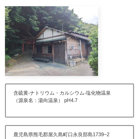
含硫黄-ナトリウム・カルシウム-塩化物温泉
（源泉名：湯向温泉） pH4.7
鹿児島県熊毛郡屋久島町口永良部島1739−2