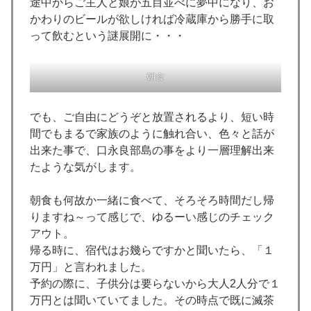
途中からご主人と娘が五目並べに夢中になり、お
かわりのビールが欲しければ冷蔵庫から勝手に取
って飲むという謎展開に・・・
朝食
でも、ご自由にどうぞと放置されるより、短い時
間でもまるで家族のように触れ合い、色々と話が
出来た事で、口永良部島の事をより一層理解出来
たような気がします。
朝食も何故か一緒に食べて、そろそろ時間だし帰
りますね～って感じで、ゆるーい感じのチェック
アウト。
帰る時に、宿代はお幾らですかと聞いたら、「１
万円」と言われました。
予約の際に、子供分は要らないから大人2人分で１
万円とは聞いていてました。その時点で既に滅茶