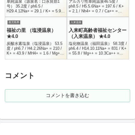
単純温泉（源泉名：口永良部1
アルカリ性単純温泉46.5度 /
号） 35.2度 / ph6.5 /
ph8.5 / H5.5.6Na+ = 197.6 / K+
H29.4.12Na+ = 29.1 / K+ = 5.9 /
= 2.1 / Nh4+ = 0.7 / Ca++ =
NH4+ = 0.1 / Mg+ = 15.8Ca...
3.9F- = 197.6 ...
鹿児島県
入来温泉
福祉の里 （塩浸温泉）
入来町高齢者福祉センター
★4.0
（入来温泉） ★4.0
炭酸水素塩泉（塩浸温泉） 53.5
塩化物温泉（福田温泉） 58.3度 /
度 / ph6.7 / H4.2.26Na+ = 210 /
ph6.4 / H14.10.11Na+ = 831 / K+
K+ = 43.9 / MH4+ = 1.6 / Mg++
= 55.8 / Mg++ = 10.3Ca++ =
= 92.5Ca++ =...
151.4 / Fe+...
コメント
コメントを書き込む