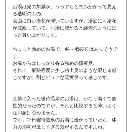
お湯は光の加減か、うっすらと青みがかって見え
る透明のもの。
表面に白い湯花が浮いていますが、湯底にも湯花
が沈殿していて、お湯に浸かると綿雪のようにぱ
っと舞い上がります。
ちょっと熱めのお湯で、44～45度位はありそうで
す。
お湯からはしっかり香る強めの硫黄臭。
それに、痕跡程度に少し粘土臭のような混じる感
じですが、割とピュアな硫黄泉って感じです。
直前に入った寝待温泉のお湯は、かなり濃くて個
性的だったのですが、それと比較すると薄いよう
な印象は否めません。
でも、毎日寝待温泉のお湯に浸かっていたら、体
力の消耗が激しすぎる気がするんですよね。