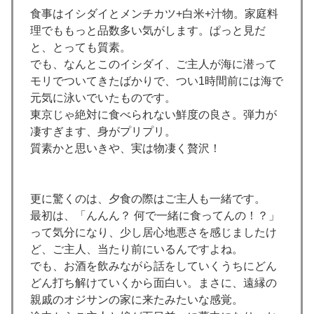
食事はイシダイとメンチカツ+白米+汁物。家庭料
理でももっと品数多い気がします。ぱっと見だ
と、とっても質素。
でも、なんとこのイシダイ、ご主人が海に潜って
モリでついてきたばかりで、つい1時間前には海で
元気に泳いでいたものです。
東京じゃ絶対に食べられない鮮度の良さ。弾力が
凄すぎます、身がプリプリ。
質素かと思いきや、実は物凄く贅沢！
更に驚くのは、夕食の際はご主人も一緒です。
最初は、「んんん？ 何で一緒に食ってんの！？」
って気分になり、少し居心地悪さを感じましたけ
ど、ご主人、当たり前にいるんですよね。
でも、お酒を飲みながら話をしていくうちにどん
どん打ち解けていくから面白い。まさに、遠縁の
親戚のオジサンの家に来たみたいな感覚。