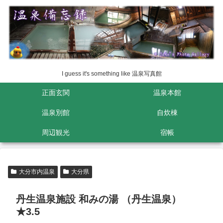
I guess it's something like 温泉写真館
正面玄関
温泉本館
温泉別館
自炊棟
周辺観光
宿帳
大分市内温泉
大分県
丹生温泉施設 和みの湯 （丹生温泉）
★3.5