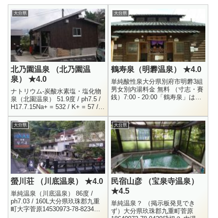
大分県
大分県
北乃園温泉 （北乃園温
鶴寿泉（明礬温泉） ★4.0
泉） ★4.0
単純酸性泉大分県別府市明礬3組
男女別内湯料金 無料 （寸志・賽
ナトリウム-炭酸水素塩・塩化物
銭）7:00 - 20:00「鶴寿泉」は、
泉（北園温泉） 51.9度 / ph7.5 /
明礬温泉でも「地蔵泉」と並ん
H17.7.15Na+ = 532 / K+ = 57 /
で人気がある共同浴場で
MH4+ = 20.9 / Ca++ = ...
す・・・って言うか、明礬温...
大分県
大分県
螢川荘 （川底温泉） ★4.0
民宿山彦 （宝泉寺温泉）
★4.5
単純温泉（川底温泉） 86度 /
ph7.03 / 160L大分県玖珠郡九重
単純温泉？ （掲示板発見でき
町大字菅原14530973-78-8234混
ず）大分県玖珠郡九重町菅原
浴内湯 ・ 女性専用内湯500円