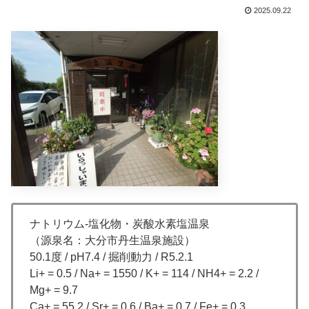
2025.09.22
ナトリウム-塩化物・炭酸水素塩温泉
（源泉名：大分市丹生温泉施設）
50.1度 / pH7.4 / 掘削動力 / R5.2.1
Li+ = 0.5 / Na+ = 1550 / K+ = 114 / NH4+ = 2.2 /
Mg+ = 9.7
Ca+ = 55.2 / Sr+ = 0.6 / Ba+ = 0.7 / Fe+ = 0.3