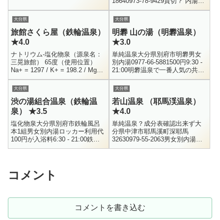
18640973-78-9429貸切？ 内湯
8:00 - 21:00前日...
×1300円10:00 ～ 16:00（要確
認）大分県の九重町にある宝泉
大分県
大分県
寺温泉にや...
旅館さくら屋（鉄輪温泉）
明礬 山の湯（明礬温泉）
★4.0
★3.0
ナトリウム-塩化物泉（源泉名：
単純温泉大分県別府市明礬男女
三晃旅館） 65度（使用位置）
別内湯0977-66-5881500円9:30 -
Na+ = 1297 / K+ = 198.2 / Mg++
21:00明礬温泉で一番人気の共同
= 3.5 / Ca++ = 29.7Cl- = 1942...
浴場、地蔵泉。白濁の硫黄泉が
張られているそうで、別府を訪
大分県
大分県
れる前から...
渋の湯組合温泉（鉄輪温
若山温泉 （耶馬渓温泉）
泉） ★3.5
★4.0
塩化物泉大分県別府市鉄輪風呂
単純温泉？成分表確認出来ず大
本1組男女別内湯ロッカー利用代
分県中津市耶馬溪町深耶馬
100円が入浴料6:30 - 21:00鉄輪
32630979-55-2063男女別内湯・
むし湯のすぐ隣にある共同浴場
混浴露天風呂大人 400円、 小人
です。私が利用した時間が夕食
200円11:00 ～ 20:00 （最終受付
後という事もあり、多く...
は...
コメント
コメントを書き込む