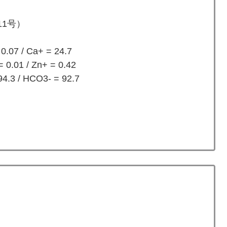
11号）
 0.07 / Ca+ = 24.7
= 0.01 / Zn+ = 0.42
= 94.3 / HCO3- = 92.7