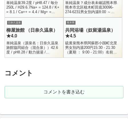
単純温泉39.2度 / pH8.47 / 毎分
単純温泉？成分表未確認熊本県
250L / H29.6.7Na+ = 124.8 / K+
熊本市北区植木町田底30096-
= 8.1 / Ca++ = 4.4 / Mg+ =
274-6231男女別内湯8:00 ～
0.8Sr+ = ...
22:00 （受付21時まで）大人 500
円、小人 200円植木温泉にある
日奈久温泉
熊本県
立ち寄...
柳屋旅館 （日奈久温泉）
共同浴場（奴留湯温泉）
★4.0
★4.5
単純温泉（源泉名：日奈久温泉
硫黄泉熊本県阿蘇郡小国町北里
旅館協同組合（混合泉））42.6
男女別内湯200円15:30 - 21:30
度 / pH8.28 / 動力揚湯 /
（夏期 ： 9:00 - 21:00）名前の
H30.9.21Na+ = 205 / K+ = 1.6 /
通りで、奴留湯温泉にある共同
Ca+ = 10....
浴場です。当初、時間が遅くな
ってし...
コメント
コメントを書き込む