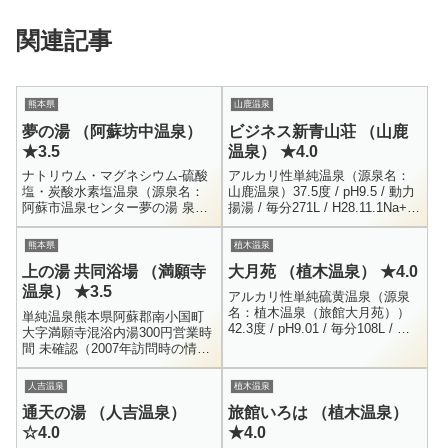
関連記事
熊本県
山鹿温泉
夢の湯 （阿蘇坊中温泉）
ビジネス新青山荘 （山鹿
★3.5
温泉） ★4.0
ナトリウム・マグネシウム-硫酸
アルカリ性単純温泉（源泉名：
塩・炭酸水素塩温泉（源泉名：
山鹿温泉）37.5度 / pH9.5 / 動力
阿蘇市温泉センター夢の湯 泉
揚湯 / 毎分271L / H28.11.1Na+ =
源）54.9度 / pH6.87 / 毎分260L /
45.7 / K+ = 0.3 / Ca+ = 1...
動力揚湯 / R7.7.31Na+ =...
熊本県
植木温泉
上の湯 共同浴場 （満願寺
大月苑 （植木温泉） ★4.0
温泉） ★3.5
アルカリ性単純硫黄温泉（源泉
名：植木温泉（旅館大月苑））
単純温泉熊本県阿蘇郡南小国町
42.3度 / pH9.01 / 毎分108L / 動
大字満願寺混浴内湯300円営業時
力揚湯 / R5.8.10Na+ = 193.5 /
間 未確認（2007年訪問時の情報
K+ = 2.2...
です）満願寺温泉にある共同浴
場です。満願寺温泉館と言う、
人吉温泉
植木温泉
共同浴場っぽい施設も近くにあ
通天の湯 （人吉温泉）
旅館いろは （植木温泉）
り...
☆4.0
★4.0