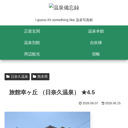
I guess it's something like 温泉写真館
正面玄関
温泉本館
温泉別館
自炊棟
周辺観光
宿帳
日奈久温泉
熊本県
旅館幸ヶ丘 （日奈久温泉） ★4.5
2026.06.07
2026.06.15