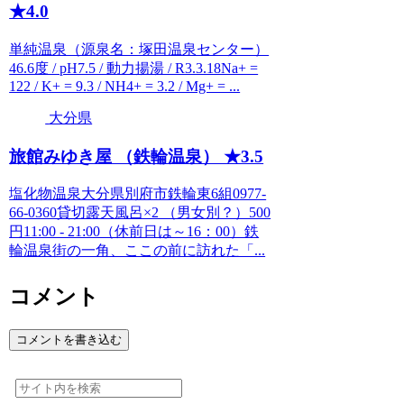
★4.0
単純温泉（源泉名：塚田温泉センター）
46.6度 / pH7.5 / 動力揚湯 / R3.3.18Na+ =
122 / K+ = 9.3 / NH4+ = 3.2 / Mg+ = ...
大分県
旅館みゆき屋 （鉄輪温泉） ★3.5
塩化物温泉大分県別府市鉄輪東6組0977-
66-0360貸切露天風呂×2 （男女別？）500
円11:00 - 21:00（休前日は～16：00）鉄
輪温泉街の一角、ここの前に訪れた「...
コメント
コメントを書き込む