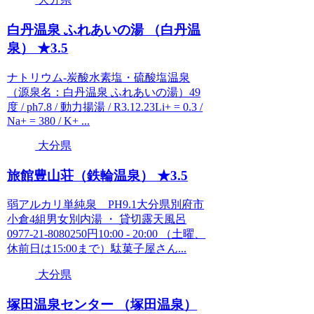
白丹温泉 ふれあいの湯 （白丹温
泉） ★3.5
ナトリウム-炭酸水素塩・硫酸塩温泉
（源泉名：白丹温泉 ふれあいの湯）49
度 / ph7.8 / 動力揚湯 / R3.12.23Li+ = 0.3 /
Na+ = 380 / K+ ...
大分県
旅館豊山荘（鉄輪温泉） ★3.5
弱アルカリ単純泉 PH9.1大分県別府市
小倉4組男女別内湯 ・ 貸切露天風呂
0977-21-8080250円10:00 - 20:00 （土曜、
休前日は15:00まで）駄菓子屋さん...
大分県
塚田温泉センター （塚田温泉）