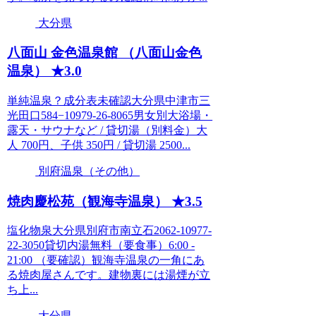
大分県
八面山 金色温泉館 （八面山金色
温泉） ★3.0
単純温泉？成分表未確認大分県中津市三
光田口584−10979-26-8065男女別大浴場・
露天・サウナなど / 貸切湯（別料金）大
人 700円、子供 350円 / 貸切湯 2500...
別府温泉（その他）
焼肉慶松苑（観海寺温泉） ★3.5
塩化物泉大分県別府市南立石2062-10977-
22-3050貸切内湯無料（要食事）6:00 -
21:00 （要確認）観海寺温泉の一角にあ
る焼肉屋さんです。建物裏には湯煙が立
ち上...
大分県