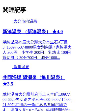
関連記事
大分市内温泉
新湊温泉 （新湊温泉） ★4.0
単純温泉49度大分県大分市生石4丁目
3−15097-537-8800男女別内湯 / 家族湯大
人 300円、小学生 200円、乳幼児 100円
貸切風呂 30分700円、45分1000...
亀川温泉
共同浴場 望潮泉（亀川温泉）
★3.5
単純温泉大分県別府市上人本町130977-
66-6620男女別内湯80円6:00-9:00 / 15:00-
21:30住宅街の一角にある共同浴場で
す。場所を見つけるのに結構時間がか...