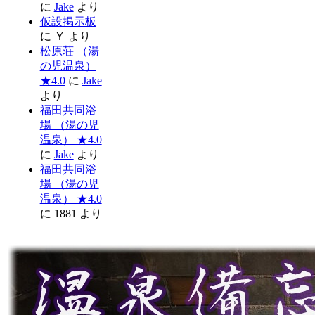
に
Jake
より
仮設掲示板
に
Ｙ
より
松原荘 （湯
の児温泉）
★4.0
に
Jake
より
福田共同浴
場 （湯の児
温泉） ★4.0
に
Jake
より
福田共同浴
場 （湯の児
温泉） ★4.0
に
1881
より