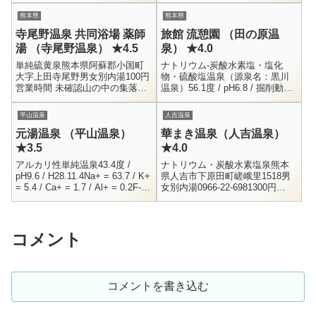
熊本県
熊本県
寺尾野温泉 共同浴場 薬師
旅館 流憩園 （田の原温
湯 （寺尾野温泉） ★4.5
泉） ★4.0
単純硫黄泉熊本県阿蘇郡小国町
ナトリウム-炭酸水素塩・塩化
大字上田寺尾野男女別内湯100円
物・硫酸塩温泉（源泉名：黒川
営業時間 未確認山の中の集落に
温泉）56.1度 / pH6.8 / 掘削動力
ある共同浴場です。以前一度入
揚湯 / R3.2.15Li+ = 0.4 / Na+ =
ったことがあると言う友人の案
186.7 / K...
平山温泉
人吉温泉
内で来たのですが、迷ってしま
元湯温泉 （平山温泉）
華まき温泉（人吉温泉）
いまし...
★3.5
★4.0
アルカリ性単純温泉43.4度 /
ナトリウム・炭酸水素塩泉熊本
pH9.6 / H28.11.4Na+ = 63.7 / K+
県人吉市下原田町嵯峨里1518男
= 5.4 / Ca+ = 1.7 / Al+ = 0.2F- =
女別内湯0966-22-6981300円
5.1 / C...
10:00 - 22:30人吉温泉郷にある、
比較的最近出来たと思われる日
帰り入浴...
コメント
コメントを書き込む