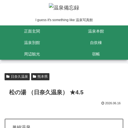
I guess it's something like 温泉写真館
正面玄関
温泉本館
温泉別館
自炊棟
周辺観光
宿帳
日奈久温泉
熊本県
松の湯 （日奈久温泉） ★4.5
2026.06.16
単純温泉