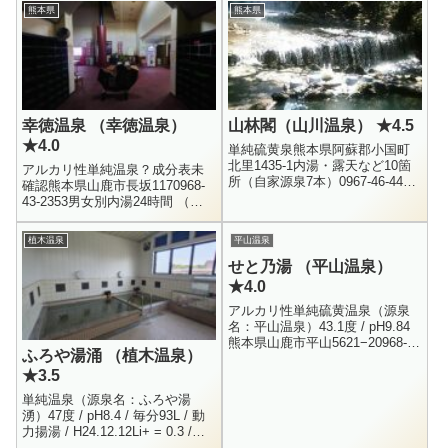
熊本県
熊本県
幸徳温泉 （幸徳温泉）
山林閣（山川温泉） ★4.5
★4.0
単純硫黄泉熊本県阿蘇郡小国町
北里1435-1内湯・露天など10箇
アルカリ性単純温泉？成分表未
所（自家源泉7本）0967-46-4439
確認熊本県山鹿市長坂1170968-
日帰り料金 ： 500円宿泊料金（1
43-2353男女別内湯24時間 （い
泊2食） ： 15000円～10月12...
まは11時までとの情報あり、要
確認）大人300円 小人150円山鹿
植木温泉
平山温泉
温泉の中心部...
せと乃湯 （平山温泉）
★4.0
アルカリ性単純硫黄温泉（源泉
名：平山温泉）43.1度 / pH9.84
熊本県山鹿市平山5621−20968-
ふろや湯涌 （植木温泉）
43-7811男女別内湯・露天風呂・
★3.5
サウナ大人 500円、小学生 300...
単純温泉（源泉名：ふろや湯
湧）47度 / pH8.4 / 毎分93L / 動
力揚湯 / H24.12.12Li+ = 0.3 /
Na+ = 163.7 / K+ = 3.2 / ...