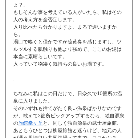
ょ？」
もしそんな事を考えている人がいたら、私はその
人の考え方を全否定します。
入り比べたら分かりますよ、まるで違いますか
ら。
湯口で嗅ぐと僅かですが硫黄臭を感じますし、ツ
ルツルする肌触りも他より強めで、ここのお湯は
本当に素晴らしいです。
入っていて物凄く気持ちの良いお湯です。
.
ちなみに私はこの日だけで、日奈久で10箇所の温
泉に入りました。
そのいずれも捨てがたく良い温泉ばかりなのです
が、敢えて3箇所ピックアップするなら、独自源泉
の
旅館幸ヶ丘
と、同じく独自源泉の武士屋旅館、
あともうひとつは柳屋旅館と迷うけど、地元の人
が通う風情良い共同浴場って事で、ココかな？