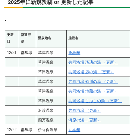
2025年に新規投稿 or 更新した記事
.
更新
都道府
温泉地名
施設名
日
県
12/31
群馬県
草津温泉
飯島館
草津温泉
共同浴場 瑠璃の湯 （更新）
草津温泉
共同浴場 凪の湯 （更新）
草津温泉
共同浴場 煮川の湯 （更新）
草津温泉
共同浴場 地蔵の湯 （更新）
草津温泉
共同浴場 こぶしの湯 （更新）
沢渡温泉
共同浴場 （更新）
四万温泉
河原の湯 （更新）
12/22
群馬県
伊香保温泉
丸本館