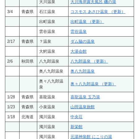
大川温泉
大川海岸露天風呂 磯の湯
3/4
青森県
石江温泉
コスモス あさひ温泉 （更新）
出町温泉
出町温泉 （更新）
雲谷温泉
雲谷温泉
2/17
青森県
？温泉
ダム脇の温泉
大鰐温泉
大湯会館
2/6
秋田県
八九郎温泉
八九郎温泉 （更新）
奥八九郎温泉
奥八九郎温泉
奥々八九郎温
奥々八九郎温泉 （更新）
泉
1/28
青森県
喜龍温泉
喜龍温泉 玉乃湯
1/23
青森県
小泉温泉
山田温泉旅館
1/18
北海道
濁川温泉
中央荘
濁川温泉
新栄館
濁川温泉
元湯神泉館 にこりの湯