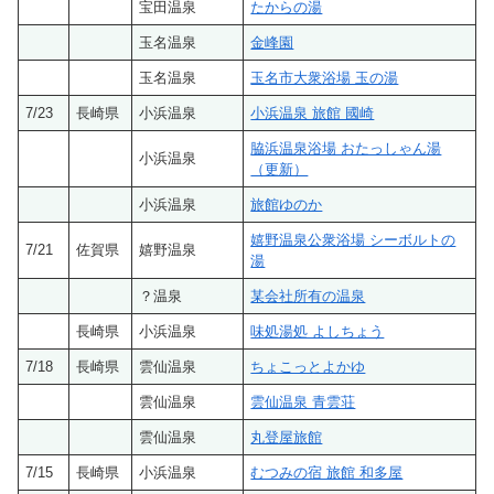
宝田温泉
たからの湯
玉名温泉
金峰園
玉名温泉
玉名市大衆浴場 玉の湯
7/23
長崎県
小浜温泉
小浜温泉 旅館 國崎
脇浜温泉浴場 おたっしゃん湯
小浜温泉
（更新）
小浜温泉
旅館ゆのか
嬉野温泉公衆浴場 シーボルトの
7/21
佐賀県
嬉野温泉
湯
？温泉
某会社所有の温泉
長崎県
小浜温泉
味処湯処 よしちょう
7/18
長崎県
雲仙温泉
ちょこっとよかゆ
雲仙温泉
雲仙温泉 青雲荘
雲仙温泉
丸登屋旅館
7/15
長崎県
小浜温泉
むつみの宿 旅館 和多屋