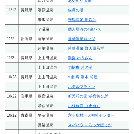
四万温泉
あやめや旅館
11/12
長野県
湯原温泉
猫鼻の湯
来馬温泉
来馬温泉 風吹荘
？温泉
個人所有の4連バス
11/7
新潟県
蓮華温泉
蓮華温泉ロッジ
蓮華温泉
蓮華温泉 野天風呂群
11/2
長野県
上山田温泉
湯楽 ゆうざん
上山田温泉
旬樹庵 若の湯
10/28
長野県
上山田温泉
旬樹庵 湯本 柏屋
上山田温泉
ホテルプラトン
10/22
岩手県
鶯宿温泉
町民憩の家 鴬宿集会所
鶯宿温泉
小枝旅館 （更新）
10/12
青森県
平沼温泉
六ヶ所村老人福祉センター
鷹架温泉
スパハウス ろっかぽっか