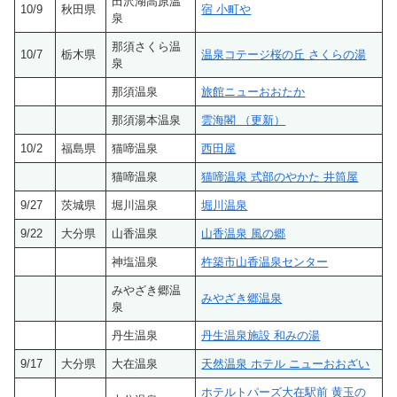
田沢湖高原温
10/9
秋田県
宿 小町や
泉
那須さくら温
10/7
栃木県
温泉コテージ桜の丘 さくらの湯
泉
那須温泉
旅館ニューおおたか
那須湯本温泉
雲海閣 （更新）
10/2
福島県
猫啼温泉
西田屋
猫啼温泉
猫啼温泉 式部のやかた 井筒屋
9/27
茨城県
堀川温泉
堀川温泉
9/22
大分県
山香温泉
山香温泉 風の郷
神塩温泉
杵築市山香温泉センター
みやざき郷温
みやざき郷温泉
泉
丹生温泉
丹生温泉施設 和みの湯
9/17
大分県
大在温泉
天然温泉 ホテル ニューおおざい
ホテルトパーズ大在駅前 黄玉の