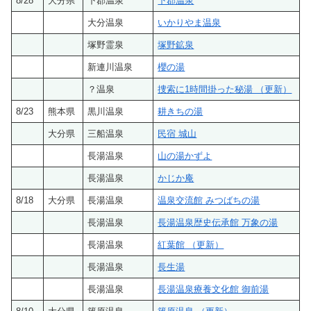
8/28
大分県
下郡温泉
下郡温泉
大分温泉
いかりやま温泉
塚野霊泉
塚野鉱泉
新連川温泉
櫻の湯
？温泉
捜索に1時間掛った秘湯 （更新）
8/23
熊本県
黒川温泉
耕きちの湯
大分県
三船温泉
民宿 城山
長湯温泉
山の湯かずよ
長湯温泉
かじか庵
8/18
大分県
長湯温泉
温泉交流館 みつばちの湯
長湯温泉
長湯温泉歴史伝承館 万象の湯
長湯温泉
紅葉館 （更新）
長湯温泉
長生湯
長湯温泉
長湯温泉療養文化館 御前湯