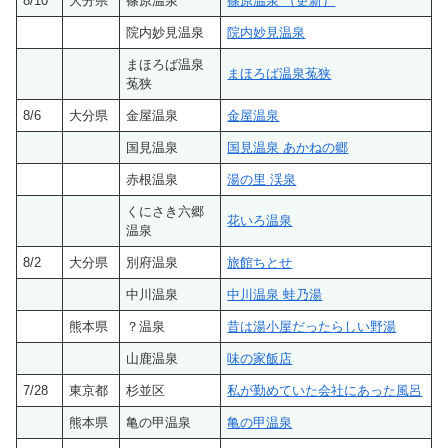
8/10
大分県
篠原温泉
篠原温泉 （更新）
院内妙見温泉
院内妙見温泉
まほろば温泉
まほろば温泉菟狭
菟狭
8/6
大分県
金屋温泉
金屋温泉
国見温泉
国見温泉 あかねの郷
赤根温泉
湯の里 渓泉
くにさき六郷
花いろ温泉
温泉
8/2
大分県
別府温泉
旅館ちとせ
中川温泉
中川温泉 蛙乃湯
熊本県
？温泉
昔は湯小屋だったらしい野湯
山鹿温泉
味の家飯店
7/28
東京都
杉並区
私が勤めていた会社にあった風呂
熊本県
亀の甲温泉
亀の甲温泉