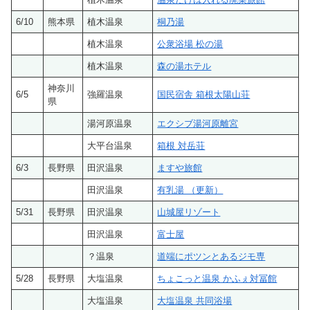
6/10
熊本県
植木温泉
桐乃湯
植木温泉
公衆浴場 松の湯
植木温泉
森の湯ホテル
神奈川
6/5
強羅温泉
国民宿舎 箱根太陽山荘
県
湯河原温泉
エクシブ湯河原離宮
大平台温泉
箱根 対岳荘
6/3
長野県
田沢温泉
ますや旅館
田沢温泉
有乳湯 （更新）
5/31
長野県
田沢温泉
山城屋リゾート
田沢温泉
富士屋
？温泉
道端にポツンとあるジモ専
5/28
長野県
大塩温泉
ちょこっと温泉 かふぇ対冨館
大塩温泉
大塩温泉 共同浴場