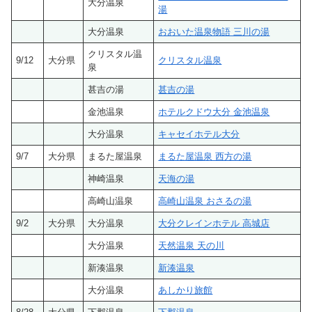
大分温泉
湯
大分温泉
おおいた温泉物語 三川の湯
クリスタル温
9/12
大分県
クリスタル温泉
泉
甚吉の湯
甚吉の湯
金池温泉
ホテルクドウ大分 金池温泉
大分温泉
キャセイホテル大分
9/7
大分県
まるた屋温泉
まるた屋温泉 西方の湯
神崎温泉
天海の湯
高崎山温泉
高崎山温泉 おさるの湯
9/2
大分県
大分温泉
大分クレインホテル 高城店
大分温泉
天然温泉 天の川
新湊温泉
新湊温泉
大分温泉
あしかり旅館