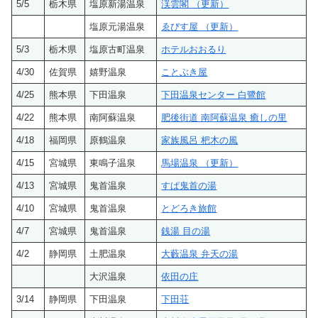
5/5
栃木県
塩原新湯温泉
渓雲閣 （更新）
塩原元湯温泉
ゑびす屋 （更新）
5/3
栃木県
塩原古町温泉
ホテルおおるり
4/30
佐賀県
嬉野温泉
ことぶき屋
4/25
熊本県
下田温泉
下田温泉センター 白鷺館
4/22
熊本県
南阿蘇温泉
肥後街道 南阿蘇温泉 癒しの里
4/18
福岡県
原鶴温泉
家族風呂 杷木の風
4/15
宮城県
東鳴子温泉
馬場温泉 （更新）
4/13
宮城県
鬼首温泉
すぱ鬼首の湯
4/10
宮城県
鬼首温泉
とどろき旅館
4/7
宮城県
鬼首温泉
銭湯 目の湯
4/2
静岡県
土肥温泉
大藪温泉 弁天の湯
大沢温泉
依田の庄
3/14
静岡県
下田温泉
下田荘