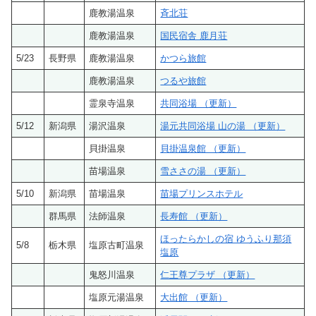
鹿教湯温泉
斉北荘
鹿教湯温泉
国民宿舎 鹿月荘
5/23
長野県
鹿教湯温泉
かつら旅館
鹿教湯温泉
つるや旅館
霊泉寺温泉
共同浴場 （更新）
5/12
新潟県
湯沢温泉
湯元共同浴場 山の湯 （更新）
貝掛温泉
貝掛温泉館 （更新）
苗場温泉
雪ささの湯 （更新）
5/10
新潟県
苗場温泉
苗場プリンスホテル
群馬県
法師温泉
長寿館 （更新）
ほったらかしの宿 ゆうふり那須
5/8
栃木県
塩原古町温泉
塩原
鬼怒川温泉
仁王尊プラザ （更新）
塩原元湯温泉
大出館 （更新）