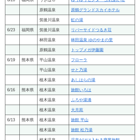
原鶴温泉
原鶴グランドスカイホテル
筑後川温泉
虹の湯
6/23
福岡県
筑後川温泉
リバーサイドつるき荘
林田温泉
林田温泉 ゆのやまの里
原鶴温泉
トップメガ伊藤園
6/19
熊本県
平山温泉
フローラ
平山温泉
せと乃湯
植木温泉
あしはらの湯
6/16
熊本県
植木温泉
旅館いろは
植木温泉
ふろや湯涌
植木温泉
大月苑
6/13
熊本県
植木温泉
旅館 平山
植木温泉
旅館 松乃湯
植木温泉
温泉だけは入れる廃業旅館