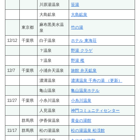
川原湯温泉
笹湯
大島鉱泉
大島鉱泉
麻布黒美水温
東京都
竹の湯
泉
12/12
千葉県
白子温泉
ホテル 東海荘
？温泉
野湯 クラゲ
？温泉
野湯 檻
12/7
千葉県
小浦弁天温泉
旅館 弁天鉱泉
濃溝温泉
濃溝温泉 千寿の湯 （更新）
亀山温泉
亀山温泉ホテル
11/27
千葉県
小糸川温泉
小糸川温泉
人見温泉
神門コミュニティセンター
群馬県
伊香保温泉
黄金の湯館
11/17
群馬県
松の湯温泉
松の湯温泉 松渓館